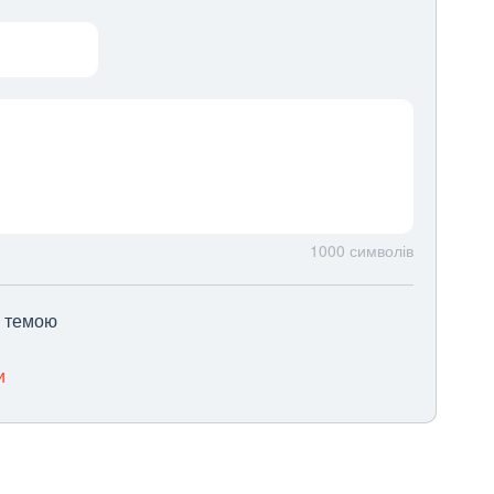
1000
символів
ю темою
и