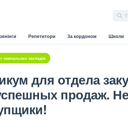
ренінги
Репетитори
За кордоном
Школи
г навчальних закладів
икум для отдела заку
успешных продаж. Не
упщики!