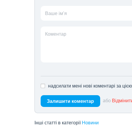
Ваше ім’я
Коментар
надсилати мені нові коментарі за ціє
або
Відмінит
Залишити коментар
Інші статті в категорії
Новини