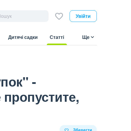
Увійти
Дитячі садки
Статті
Ще
(current)
пок" -
 пропустите,
Зберегти