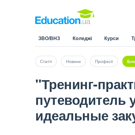
ЗВО/ВНЗ
Коледжі
Курси
Т
Статті
Новини
Професії
Бло
"Тренинг-практ
путеводитель 
идеальные зак