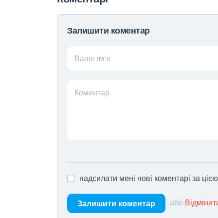
Залишити коментар
Ваше ім’я
Коментар
надсилати мені нові коментарі за ціє
або
Відмінит
Залишити коментар