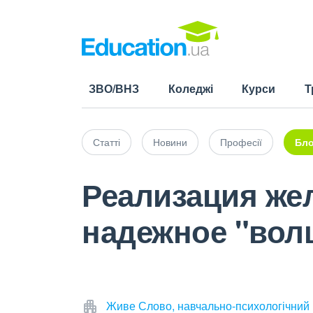
ЗВО/ВНЗ
Коледжі
Курси
Т
Статті
Новини
Професії
Бло
Реализация же
надежное "вол
Живе Слово, навчально-психологічний