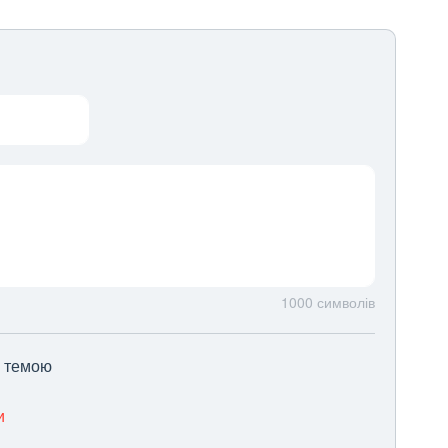
1000
символів
ю темою
и