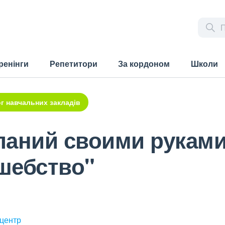
ренінги
Репетитори
За кордоном
Школи
г навчальних закладів
ланий своими руками
шебство"
 центр