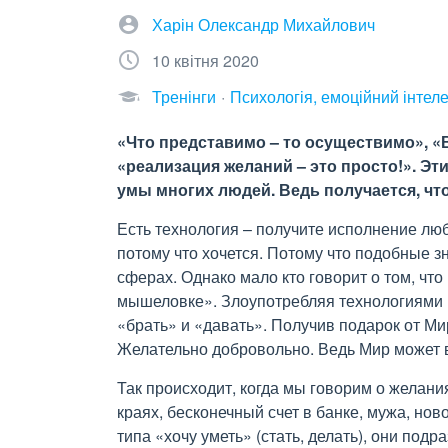
Харін Олександр Михайлович
10 квітня 2020
Тренінги
Психологія, емоційний інтеле
«Что представимо – то осуществимо», «
«реализация желаний – это просто!». Эт
умы многих людей. Ведь получается, ч
Есть технология – получите исполнение люб
потому что хочется. Потому что подобные 
сферах. Однако мало кто говорит о том, чт
мышеловке». Злоупотребляя технологиями
«брать» и «давать». Получив подарок от Ми
Желательно добровольно. Ведь Мир может вз
Так происходит, когда мы говорим о желани
краях, бесконечный счет в банке, мужа, ново
типа «хочу уметь» (стать, делать), они подр