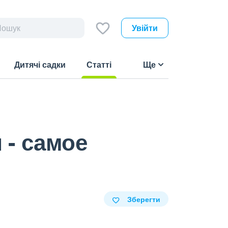
Увійти
Дитячі садки
Статті
Ще
(current)
 - самое
Зберегти