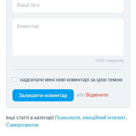
Ваше ім’я
Коментар
1000
символів
надсилати мені нові коментарі за цією темою
або
Відмінити
Залишити коментар
Інші статті в категорії
Психологія, емоційний інтелект
Саморозвиток