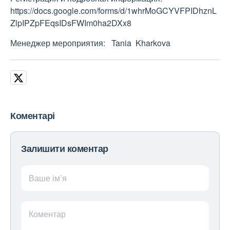
https://docs.google.com/forms/d/1whrMoGCYVFPIDhznL
ZlpIPZpFEqsIDsFWIm0ha2DXx8
Менеджер мероприятия: Tania Kharkova
Коментарі
Залишити коментар
Ваше ім’я
Коментар