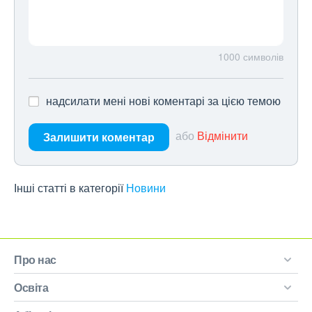
1000
символів
надсилати мені нові коментарі за цією темою
або
Відмінити
Залишити коментар
Інші статті в категорії
Новини
Про нас
Освіта