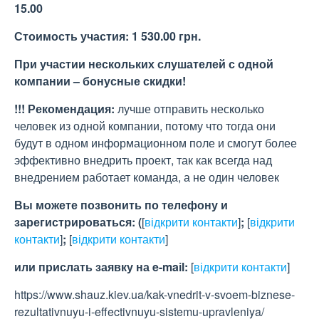
15.00
Стоимость участия:
1 530.00 грн.
При участ
ии
нескольких слушателей с одной
компании
– бонусн
ые
скидки
!
!!! Рекомендация:
лучше отправить несколько
человек из одной компании, потому что тогда они
будут в одном информационном поле и смогут более
эффективно внедрить проект, так как всегда над
внедрением работает команда, а не один человек
Вы можете позвонить по телефону и
зарегистрироваться:
(
[
відкрити контакти
]
;
[
відкрити
контакти
]
;
[
відкрити контакти
]
или прислать заявку на e-maіl:
[
відкрити контакти
]
https://www.shauz.kiev.ua/kak-vnedrit-v-svoem-biznese-
rezultativnuyu-i-effectivnuyu-sistemu-upravleniya/