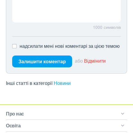
1000
символів
надсилати мені нові коментарі за цією темою
або
Відмінити
Залишити коментар
Інші статті в категорії
Новини
Про нас
Освіта