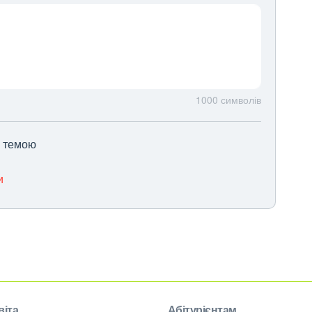
1000
символів
ю темою
и
віта
Абітурієнтам