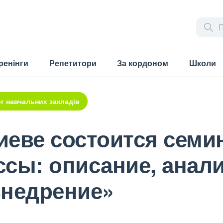
ренінги
Репетитори
За кордоном
Школи
г навчальних закладів
Киеве состоится сем
сы: описание, анали
внедрение»