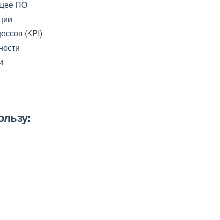
ящее ПО
ции
ессов (KPI)
ности
и
ользу: