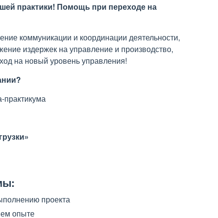
ашей практики! Помощь при переходе на
ение коммуникации и координации деятельности,
ижение издержек на управление и производство,
еход на новый уровень управления!
ании?
а-практикума
грузки»
мы:
ыполнению проекта
нем опыте