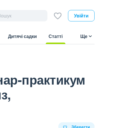
Увійти
Дитячі садки
Статті
Ще
(current)
инар-практикум
з,
Зберегти