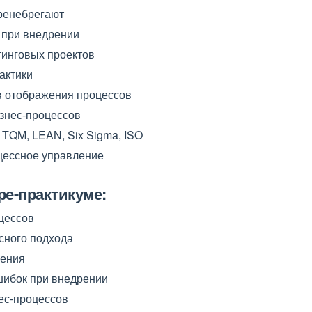
ренебрегают
 при внедрении
тинговых проектов
актики
в отображения процессов
знес-процессов
TQM, LEAN, Six Sigma, ISO
цессное управление
ре-практикуме:
цессов
сного подхода
ления
шибок при внедрении
ес-процессов