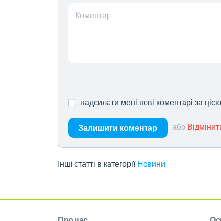
Коментар
надсилати мені нові коментарі за ціє
або
Відмінит
Залишити коментар
Інші статті в категорії
Новини
Про нас
Ос