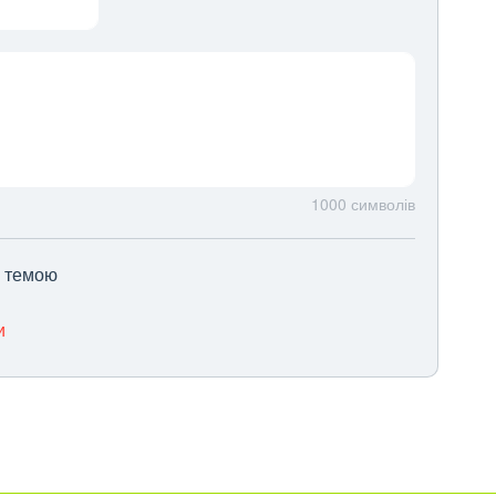
1000
символів
ю темою
и