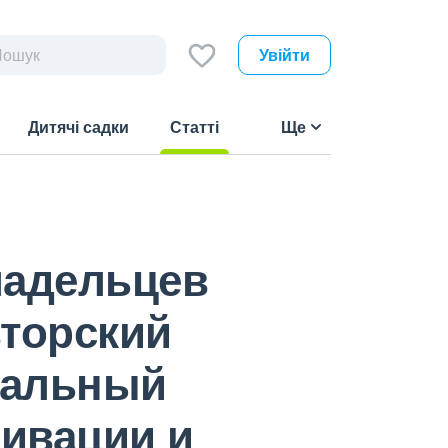
Увійти
Дитячі садки
Статті
Ще
(current)
ладельцев
вторский
нальный
тивации и