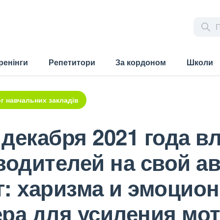
ренінги
Репетитори
За кордоном
Школи
г навчальних закладів
декабря 2021 года в
водителей на свой а
г: харизма и эмоцио
ера для усиления мо