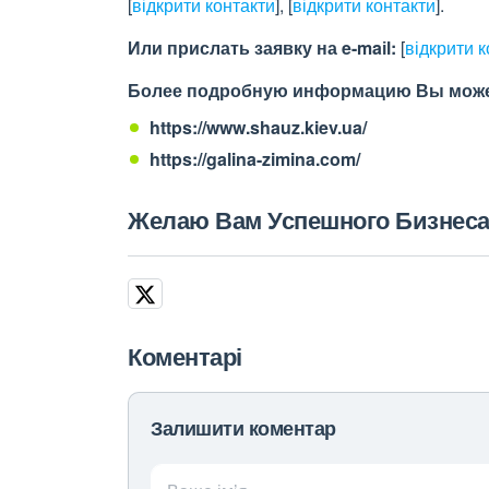
[
відкрити контакти
]
,
[
відкрити контакти
]
.
Или прислать заявку на e-maіl:
[
відкрити 
Более подробную информацию Вы может
https://www.shauz.kiev.ua/
https://galina-zimina.com/
Желаю Вам Успешного Бизнеса
Коментарі
Залишити коментар