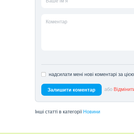
Ваше ім’я
Коментар
надсилати мені нові коментарі за ціє
або
Відмінит
Залишити коментар
Інші статті в категорії
Новини