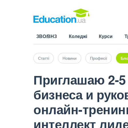
ЗВО/ВНЗ
Коледжі
Курси
Т
Статті
Новини
Професії
Бло
Приглашаю 2-5 
бизнеса и руко
онлайн-тренин
интеллект лид