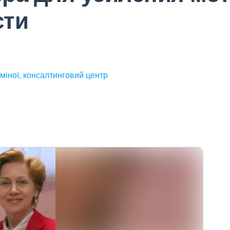
сти
міної, консалтинговий центр