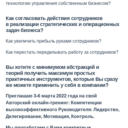
технологию управления собственным бизнесом?
Как согласовать действия сотрудников
в реализации стратегических и операционных
задач бизнеса?
Как увеличить прибыль руками сотрудников?
Как перестать переделывать работу за сотрудников?
Вы хотите с минимумом абстракций и
теорий получить максимум простых
практичных инструментов, которые Вы сразу
же можете применить у себя в компании?
Приглашаю 3-6 марта 2022 года на свой
Авторский
онлайн-
трен
и
нг
:
Компетенции
высоко
эффективного Руководителя:
Лидерство,
Делегирование, Мотивация, Контроль.
М
ы проработае
м
с
Вами
к
онкретные