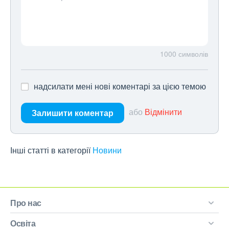
1000
символів
надсилати мені нові коментарі за цією темою
або
Відмінити
Залишити коментар
Інші статті в категорії
Новини
Про нас
Освіта