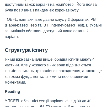
доступним також варіант на комп'ютері. Його поява
була пов'язана з пандемією коронавірусу.
TOEFL, навпаки, вже давно існує у 2 форматах: PBT
(Paper-based Test) та iBT (Internet-based Test). В Україні
за нинішніх обставин доступний лише останній
варіант.
Структура іспиту
Як ми вже зазначали вище, обидва іспити мають 4
частини. Але у кожного з них вони відрізняються
кількістю питань, тривалістю проходження, а також ще
кількома фундаментальними та неочевидними
моментами.
Reading
У TOEFL обсяг цієї секції варіюється від 30 до 40
питань, за часом — 54-72 хвилини. Завдання за