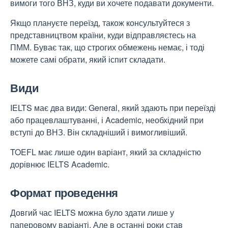
вимоги того ВНЗ, куди ви хочете подавати документи.
Якщо плануєте переїзд, також консультуйтеся з
представництвом країни, куди відправляєтесь на
ПММ. Буває так, що строгих обмежень немає, і тоді
можете самі обрати, який іспит складати.
Види
IELTS має два види: General, який здають при переїзді
або працевлаштуванні, і Academic, необхідний при
вступі до ВНЗ. Він складніший і вимогливіший.
TOEFL має лише один варіант, який за складністю
дорівнює IELTS Academic.
Формат проведення
Довгий час IELTS можна було здати лише у
паперовому варіанті. Але в останні роки став