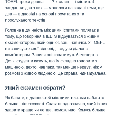
TOEFL трохи довша — 17 хвилин — і містить 4
завдання: два з них — монологи на задані теми, ще
два — відповіді на основі прочитаного та
прослуханого текстів.
Головна відмінність між цими іспитами полягає в
тому, що говоріння в IELTS відбувається з живим
екзаменатором, який оцінює ваші навички. У TOEFL
ви записуєте свої відповіді, ведучи діалог з
комп'ютером. Записи оцінюватимуть 6 експертів.
Деякі студенти кажуть, що їм складно говорити з
машиною, дехто, навпаки, так менше нервує, ніж у
розмові з живою людиною. Це справа індивідуальна.
Який екзамен обрати?
Як бачите, відмінностей між цими тестами набагато
більше, ніж схожості. Сказати однозначно, який із них
здавати краще чи легше, неможливо. Комусь більше