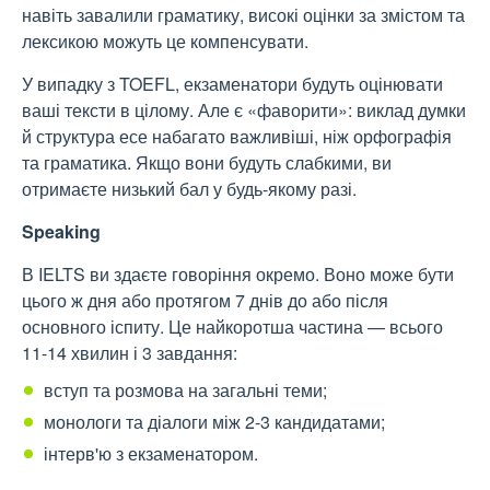
навіть завалили граматику, високі оцінки за змістом та
лексикою можуть це компенсувати.
У випадку з TOEFL, екзаменатори будуть оцінювати
ваші тексти в цілому. Але є «фаворити»: виклад думки
й структура есе набагато важливіші, ніж орфографія
та граматика. Якщо вони будуть слабкими, ви
отримаєте низький бал у будь-якому разі.
Speaking
В IELTS ви здаєте говоріння окремо. Воно може бути
цього ж дня або протягом 7 днів до або після
основного іспиту. Це найкоротша частина — всього
11-14 хвилин і 3 завдання:
вступ та розмова на загальні теми;
монологи та діалоги між 2-3 кандидатами;
інтерв'ю з екзаменатором.