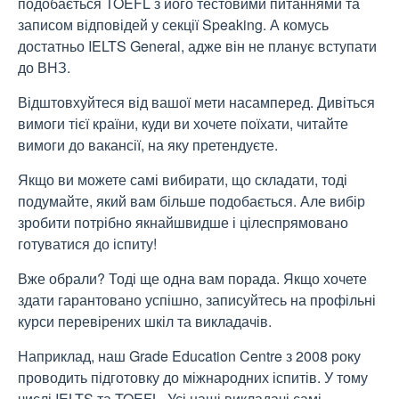
подобається TOEFL з його тестовими питаннями та
записом відповідей у ​​секції Speaking. А комусь
достатньо IELTS General, адже він не планує вступати
до ВНЗ.
Відштовхуйтеся від вашої мети насамперед. Дивіться
вимоги тієї країни, куди ви хочете поїхати, читайте
вимоги до вакансії, на яку претендуєте.
Якщо ви можете самі вибирати, що складати, тоді
подумайте, який вам більше подобається. Але вибір
зробити потрібно якнайшвидше і цілеспрямовано
готуватися до іспиту!
Вже обрали? Тоді ще одна вам порада. Якщо хочете
здати гарантовано успішно, записуйтесь на профільні
курси перевірених шкіл та викладачів.
Наприклад, наш Grade Education Centre з 2008 року
проводить підготовку до міжнародних іспитів. У тому
числі IELTS та TOEFL. Усі наші викладачі самі