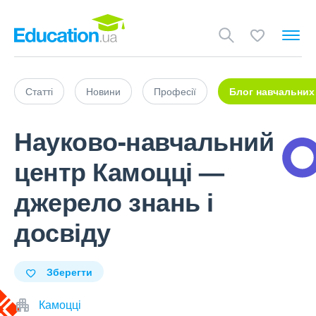
Статті
Новини
Професії
Блог навчальних
Науково-навчальний
центр Камоцці —
джерело знань і
досвіду
Зберегти
Камоцці