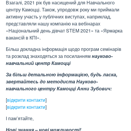
Взагалі, 2021 рік був насищений для Навчального
центру Камоцці. Також, упродовж року ми приймали
активну участь у публічних виступах, наприклад,
представляли нашу компанію на вебінарах
«Національний день дівчат STEM 2021» та «Ярмарка
вакансій в КПІ».
Більш докладна інформація щодо програм семінарів
та розклад знаходяться за посиланням
науково-
навчальний центр Камоцці
За більш детальною інформацією, будь ласка,
звертайтесь до методиста Науково-
навчального центру Камоцці Анни Зубович:
[
відкрити контакти
]
[
відкрити контакти
]
І пам’ятайте,
Нові знання – нові можливості!