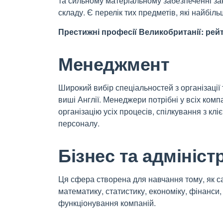
та сильному матеріальному забезпеченні за
складу. Є перелік тих предметів, які найбіл
Престижні професії Великобританії: ре
Менеджмент
Широкий вибір спеціальностей з організації
виші Англії. Менеджери потрібні у всіх компа
організацію усіх процесів, спілкування з кл
персоналу.
Бізнес та адмініс
Ця сфера створена для навчання тому, як с
математику, статистику, економіку, фінанси,
функціонування компаній.