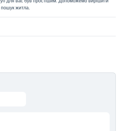
туп для вас був простішим. Допоможемо вирішити
в, пошук житла.