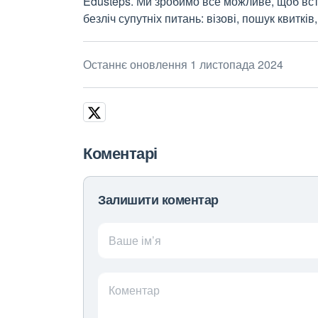
Edusteps. Ми зробимо все можливе, щоб вс
безліч супутніх питань: візові, пошук квиткі
Останнє оновлення 1 листопада 2024
Коментарі
Залишити коментар
Ваше ім’я
Коментар