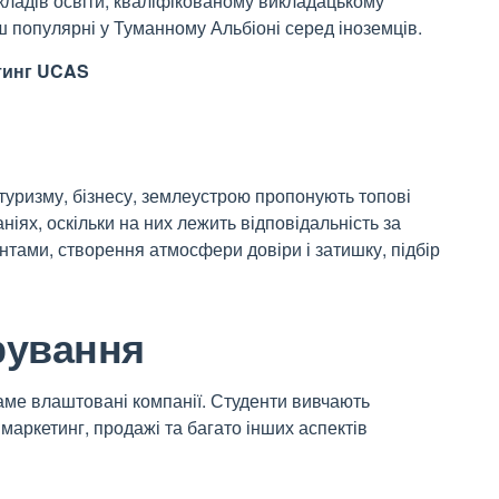
кладів освіти, кваліфікованому викладацькому
ьш популярні у Туманному Альбіоні серед іноземців.
йтинг UCAS
 туризму, бізнесу, землеустрою пропонують топові
ніях, оскільки на них лежить відповідальність за
ієнтами, створення атмосфери довіри і затишку, підбір
трування
аме влаштовані компанії. Студенти вивчають
 маркетинг, продажі та багато інших аспектів