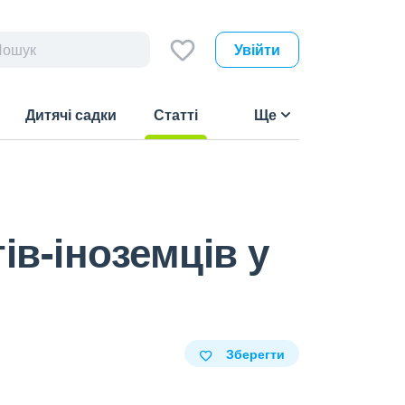
Увійти
Дитячі садки
Статті
Ще
(current)
ів-іноземців у
Зберегти