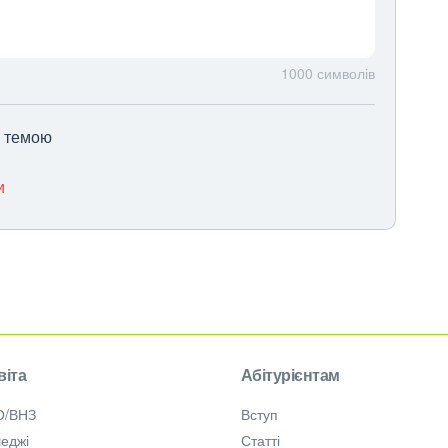
1000
символів
ю темою
и
віта
Абітурієнтам
О/ВНЗ
Вступ
еджі
Статті