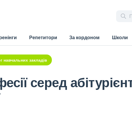
ренінги
Репетитори
За кордоном
Школи
г навчальних закладів
сії серед абітурієнт