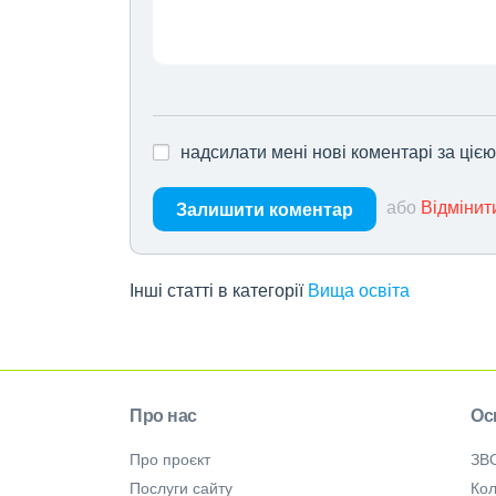
надсилати мені нові коментарі за ціє
або
Відмінит
Залишити коментар
Інші статті в категорії
Вища освіта
Про нас
Ос
Про проєкт
ЗВ
Послуги сайту
Кол