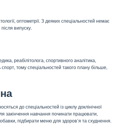
ології, оптометрії. З деяких спеціальностей немає
після випуску.
дика, реабілітолога, спортивного аналітика,
 спорт, тому спеціальностей такого плану більше,
ина
носяться до спеціальностей із циклу доклінічної
сля закінчення навчання починати працювати,
добавки, підбирати меню для здоров’я та схуднення.