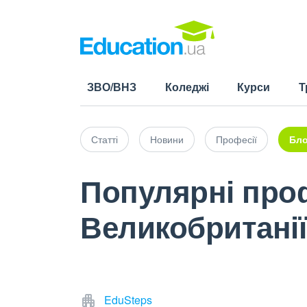
ЗВО/ВНЗ
Коледжі
Курси
Т
Статті
Новини
Професії
Бло
Популярні профе
Великобританії
EduSteps