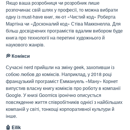
Якщо ваша розробниця чи розробник лише
розпочинає свій шлях у професії, то можна вибрати
одну із must-have книг, як-от «Чистий код» Роберта
Мартіна чи «Досконалий код» Стіва Макконелла. Для
більш досвідчених програмістів вдалим вибором буде
книга про технології на перетині художнього й
наукового жанрів.
💭 Комікси
Сучасні nerd прийшли на зміну geek, захопивши із
собою любов до коміксів. Наприклад, у 2018 році
французький програміст Еммануель «Ману» Корнет
випустив власну книгу коміксів про роботу в компанії
Google. У книзі Goomics іронічно описується
повсякденне життя співробітників однієї з найбільших
компаній у світі, тонкощі корпоративної культури й
інше.
🤖 Eilik