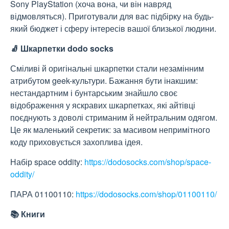
Sony PlayStation (хоча вона, чи він навряд
відмовляться). Приготували для вас підбірку на будь-
який бюджет і сферу інтересів вашої близької людини.
🧦 Шкарпетки dodo socks
Сміливі й оригінальні шкарпетки стали незамінним
атрибутом geek-культури. Бажання бути інакшим:
нестандартним і бунтарським знайшло своє
відображення у яскравих шкарпетках, які айтівці
поєднують з доволі стриманим й нейтральним одягом.
Це як маленький секретик: за масивом непримітного
коду приховується захоплива ідея.
Набір space oddity:
https://dodosocks.com/shop/space-
oddity/
ПАРА 01100110:
https://dodosocks.com/shop/01100110/
📚 Книги