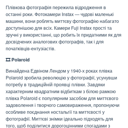
Плівкова фотографія пережила відродження в
останні роки. Фотокамери Instax — чудові маленькі
машини, вони роблять миттєву фотографію набагато
доступнішою для всіх. Камери Fuji Instax прості та
зручні у використанні, що робить їх придатними як для
досвідчених аналогових фотографів, так і для
початківців-ентузіастів.
🎞️ Polaroid
Винайдена Едвіном Лендом у 1940-х роках плівка
Polaroid зробила революцію у фотографії, усунувши
потребу в традиційній проявці плівки. Завдяки
характерним квадратним відбиткам з білою рамкою
плівка Polaroid є популярним засобом для миттєвого
задоволення і творчого самовираження, пропонуючи
особливе поєднання ностальгії та миттєвості у
фотографії. Миттєві знімки ідеально підходять для
того, щоб поділитися дорогоцінними спогадами з