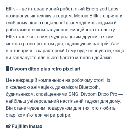
Eilik — це інтерактивний робот, який Energized Labs
позиціонує як техніку з серцем. Метою Eilik є сприяння
глибшому рівню соціальної взаємодії між людьми й
роботами шляхом залучення емоційного інтелекту.
Eilik стане веселим і чудернацьким другом, з яким
можна грати протягом дня, підвищуючи настрій. Але
він товариш із характером! Тому буде нервувати, якщо
ви заплануєте для нього багато мітінгів і дейліків.
🖥️ Divoom ditoo plus retro pixel art
Це найкращий компаньйон на робочому столі, із
піксельною анімацією, динаміком Bluetooth,
будильником, сповіщеннями SNS. Divoom Ditoo Pro —
найбільш універсальний настільний гаджет для дому.
Він стане чудовим подарунком для тих, хто любить
старі комп’ютери чи ретроігри.
📸 Fujifilm instax