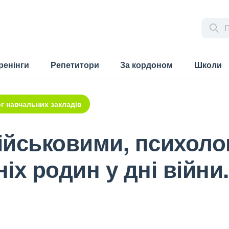
ренінги
Репетитори
За кордоном
Школи
г навчальних закладів
військовими, психоло
ніх родин у дні війни