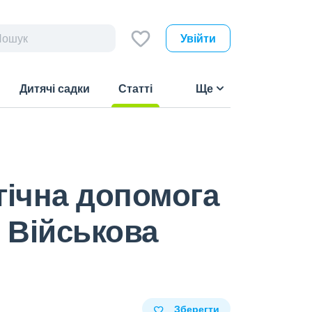
Увійти
Дитячі садки
Статті
Ще
(current)
гічна допомога
. Військова
Зберегти