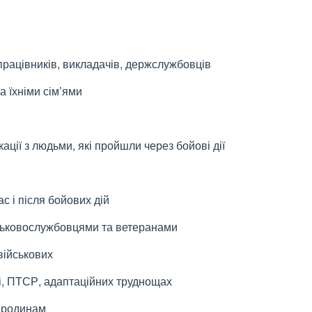
працівників, викладачів, держслужбовців
а їхніми сім’ями
кації з людьми, які пройшли через бойові дії
с і після бойових дій
йськовослужбовцями та ветеранами
військових
і, ПТСР, адаптаційних труднощах
м родинам