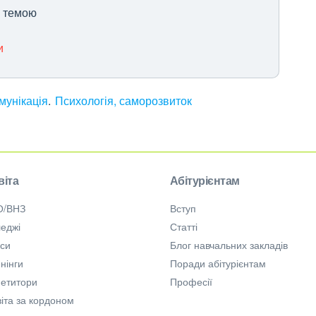
ю темою
и
мунікація
Психологія, саморозвиток
віта
Абітурієнтам
О/ВНЗ
Вступ
еджі
Статті
рси
Блог навчальних закладів
нінги
Поради абітурієнтам
петитори
Професії
іта за кордоном