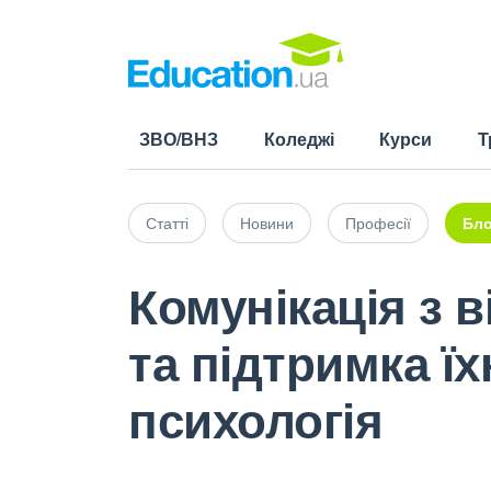
ЗВО/ВНЗ
Коледжі
Курси
Т
Статті
Новини
Професії
Бло
Комунікація з 
та підтримка їх
психологія