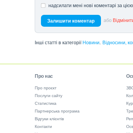
надсилати мені нові коментарі за ціє
або
Відмінит
Залишити коментар
Інші статті в категорії
Новини
Відносини, ко
Про нас
Ос
Про проєкт
ЗВ
Послуги сайту
Кол
Статистика
Ку
Партнерська програма
Тре
Відгуки клієнтів
Ре
Контакти
Осв