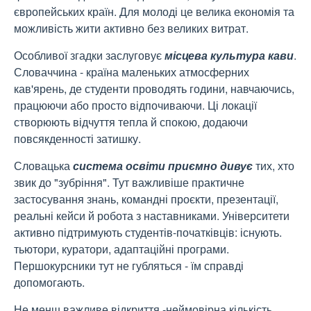
європейських країн. Для молоді це велика економія та
можливість жити активно без великих витрат.
Особливої згадки заслуговує
місцева культура кави
.
Словаччина - країна маленьких атмосферних
кав'ярень, де студенти проводять години, навчаючись,
працюючи або просто відпочиваючи. Ці локації
створюють відчуття тепла й спокою, додаючи
повсякденності затишку.
Словацька
система освіти приємно дивує
тих, хто
звик до "зубріння". Тут важливіше практичне
застосування знань, командні проєкти, презентації,
реальні кейси й робота з наставниками. Університети
активно підтримують студентів-початківців: існують.
тьютори, куратори, адаптаційні програми.
Першокурсники тут не губляться - їм справді
допомогають.
Не менш важливе відкриття -неймовірна кількість