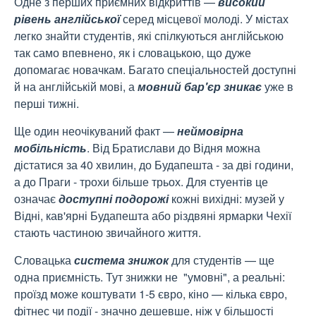
Одне з перших приємних відкриттів —
високий
рівень
англійської
серед місцевої молоді. У містах
легко знайти студентів, які спілкуються англійською
так само впевнено, як і словацькою, що дуже
допомагає новачкам. Багато спеціальностей доступні
й на англійській мові, а
мовний бар'єр зникає
уже в
перші тижні.
Ще один неочікуваний факт —
неймовірна
мобільність
. Від Братислави до Відня можна
дістатися за 40 хвилин, до Будапешта - за дві години,
а до Праги - трохи більше трьох. Для стуентів це
означає
доступні подорожі
кожні вихідні: музей у
Відні, кав'ярні Будапешта або різдвяні ярмарки Чехії
стають частиною звичайного життя.
Словацька
система знижок
для студентів — ще
одна приємність. Тут знижки не "умовні", а реальні:
проїзд може коштувати 1-5 євро, кіно — кілька євро,
фітнес чи події - значно дешевше, ніж у більшості