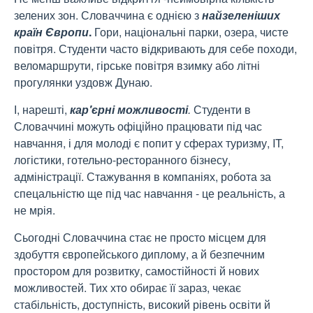
зелених зон. Словаччина є однією з
найзеленіших
країн Європи
.
Гори, національні парки, озера, чисте
повітря. Студенти часто відкривають для себе походи,
веломаршрути, гірське повітря взимку або літні
прогулянки уздовж Дунаю.
І, нарешті,
кар'єрні можливості
.
Студенти в
Словаччині можуть офіційно працювати під час
навчання, і для молоді є попит у сферах туризму, IT,
логістики, готельно-ресторанного бізнесу,
адміністрації. Стажування в компаніях, робота за
спецальністю ще під час навчання - це реальність, а
не мрія.
Сьогодні Словаччина стає не просто місцем для
здобуття європейського диплому, а й безпечним
простором для розвитку, самостійності й нових
можливостей. Тих хто обирає її зараз, чекає
стабільність, доступність, високий рівень освіти й