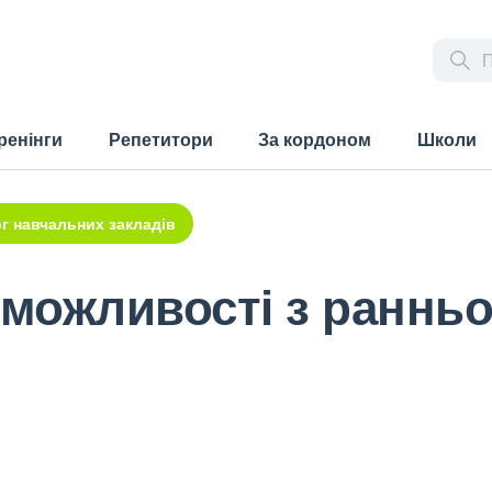
ренінги
Репетитори
За кордоном
Школи
г навчальних закладів
 можливості з раннь