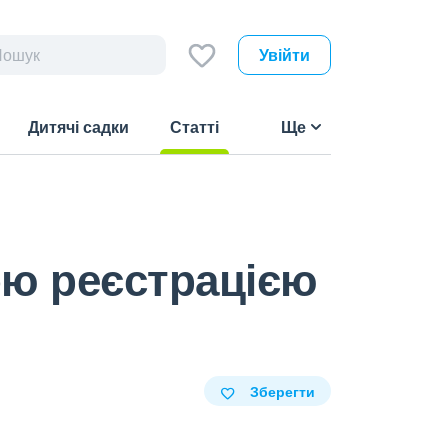
Увійти
Дитячі садки
Статті
Ще
(current)
ою реєстрацією
Зберегти