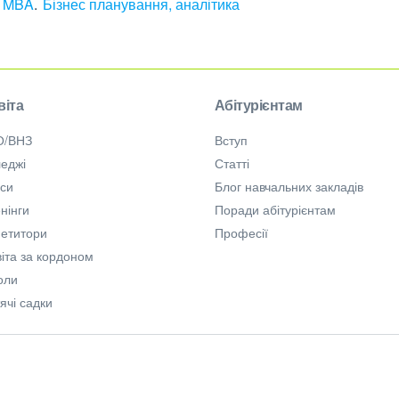
, MBA
Бізнес планування, аналітика
віта
Абітурієнтам
О/ВНЗ
Вступ
еджі
Статті
рси
Блог навчальних закладів
нінги
Поради абітурієнтам
петитори
Професії
іта за кордоном
оли
ячі садки