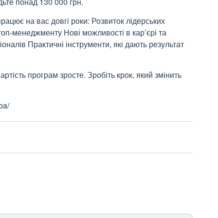
ьте понад 130 000 грн.
працює на вас довгі роки: Розвиток лідерських
топ-менеджменту Нові можливості в кар’єрі та
іоналів Практичні інструменти, які дають результат
артість програм зросте. Зробіть крок, який змінить
mba/