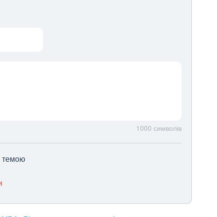
1000
символів
ю темою
и