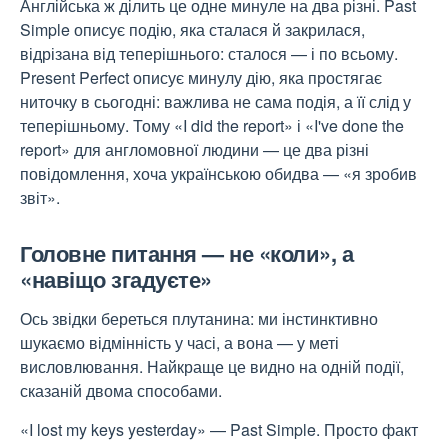
Англійська ж ділить це одне минуле на два різні. Past
Simple описує подію, яка сталася й закрилася,
відрізана від теперішнього: сталося — і по всьому.
Present Perfect описує минулу дію, яка простягає
ниточку в сьогодні: важлива не сама подія, а її слід у
теперішньому. Тому «I did the report» і «I've done the
report» для англомовної людини — це два різні
повідомлення, хоча українською обидва — «я зробив
звіт».
Головне питання — не «коли», а
«навіщо згадуєте»
Ось звідки береться плутанина: ми інстинктивно
шукаємо відмінність у часі, а вона — у меті
висловлювання. Найкраще це видно на одній події,
сказаній двома способами.
«I lost my keys yesterday» — Past Simple. Просто факт