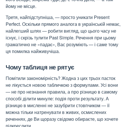
йому не місце.
Третя, найпідступніша, — просто уникати Present
Perfect. Оскільки прямого аналога в українській немає,
найлегший шлях — робити вигляд, що цього часу не
існує, і скрізь тулити Past Simple. Речення при цьому
граматично не «падає», Вас розуміють — і саме тому
ця помилка найживучіша.
Чому таблиця не рятує
Помітили закономірність? Жодна з цих трьох пасток
не лікується новою табличкою з формулами. Усі вони
— не про незнання правила, а про різницю в самому
способі ділити минуле: подія проти результату. А
різницю в мисленні не зазубрити стовпчиком — її
можна тільки натренувати в живих, осмислених
реченнях, де Ви щоразу свідомо обираєте, що хочете
підкреслити.