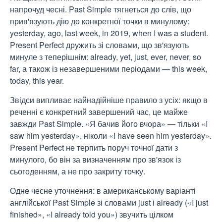
напрочуд чесні. Past Simple тягнеться до слів, що
прив'язують дію до конкретної точки в минулому:
yesterday, ago, last week, in 2019, when I was a student.
Present Perfect дружить зі словами, що зв'язують
минуле з теперішнім: already, yet, just, ever, never, so
far, а також із незавершеними періодами — this week,
today, this year.
Звідси випливає найнадійніше правило з усіх: якщо в
реченні є конкретний завершений час, це майже
завжди Past Simple. «Я бачив його вчора» — тільки «I
saw him yesterday», ніколи «I have seen him yesterday».
Present Perfect не терпить поруч точної дати з
минулого, бо він за визначенням про зв'язок із
сьогоденням, а не про закриту точку.
Одне чесне уточнення: в американському варіанті
англійської Past Simple зі словами just і already («I just
finished», «I already told you») звучить цілком