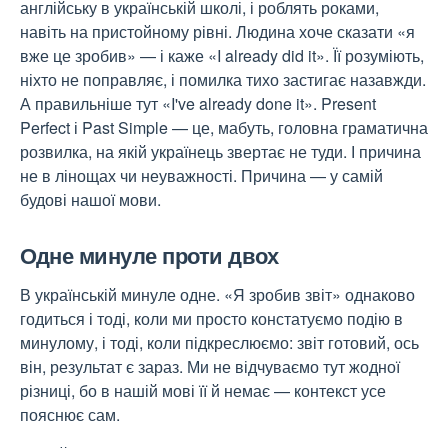
англійську в українській школі, і роблять роками,
навіть на пристойному рівні. Людина хоче сказати «я
вже це зробив» — і каже «I already did it». Її розуміють,
ніхто не поправляє, і помилка тихо застигає назавжди.
А правильніше тут «I've already done it». Present
Perfect і Past Simple — це, мабуть, головна граматична
розвилка, на якій українець звертає не туди. І причина
не в лінощах чи неуважності. Причина — у самій
будові нашої мови.
Одне минуле проти двох
В українській минуле одне. «Я зробив звіт» однаково
годиться і тоді, коли ми просто констатуємо подію в
минулому, і тоді, коли підкреслюємо: звіт готовий, ось
він, результат є зараз. Ми не відчуваємо тут жодної
різниці, бо в нашій мові її й немає — контекст усе
пояснює сам.