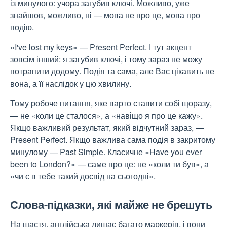
із минулого: учора загубив ключі. Можливо, уже
знайшов, можливо, ні — мова не про це, мова про
подію.
«I've lost my keys» — Present Perfect. І тут акцент
зовсім інший: я загубив ключі, і тому зараз не можу
потрапити додому. Подія та сама, але Вас цікавить не
вона, а її наслідок у цю хвилину.
Тому робоче питання, яке варто ставити собі щоразу,
— не «коли це сталося», а «навіщо я про це кажу».
Якщо важливий результат, який відчутний зараз, —
Present Perfect. Якщо важлива сама подія в закритому
минулому — Past Simple. Класичне «Have you ever
been to London?» — саме про це: не «коли ти був», а
«чи є в тебе такий досвід на сьогодні».
Слова-підказки, які майже не брешуть
На щастя, англійська лишає багато маркерів, і вони