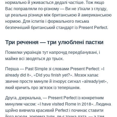
нормально й уживається дедалі частіше. Тож якщо
Вас поправляли по-різному — Ви не з'їхали з глузду,
це реальна різниця між британською й американською
нормою. Для іспитів і формального письма
безпечніший британський стандарт із Present Perfect.
Три речення — три улюблені пастки
Помилки українців тут напрочуд передбачувані, і
майже всі зводяться до трьох.
Перша — Past Simple зі словами Present Perfect: «I
already did it», «Did you finish yet?». Мозок хапає
звичне просте минуле й ігнорує сигнал «already/yet»,
який кричить про зв'язок із теперішнім.
Друга, дзеркальна, — Present Perfect із конкретним
минулим часом: «I have visited Rome in 2018». Людина
щойно вивчила красивий Perfect і починає ставити
його всюди, зокрема туди, де є точна дата, — а там