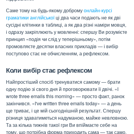
Саме тому на будь-якому доброму
онлайн-курсі
граматики англійської
ці два часи подають не як дві
сусідні клітинки в таблиці, а як два різні наміри мовця,
і одразу закріплюють у мовленні: спершу Ви розумієте
принцип «подія чи слід у теперішньому», потім
промовляєте десятки власних прикладів — і вибір
поступово стає не обчисленням, а рефлексом.
Коли вибір стає рефлексом
Найпростіший спосіб тренуватися самому — брати
одну подію зі свого дня й проговорювати її двічі. «I
wrote three emails this morning» — просто факт, ранок
закінчився. «I've written three emails today» — а день
ще триває, і це мій сьогоднішній результат. Спершу
різниця здаватиметься надуманою, майже невловною.
Та за кілька тижнів такої гри Ви впіймаєте себе на
тому, що потрібна форма приходить сама — так само,