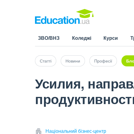
ЗВО/ВНЗ
Коледжі
Курси
Т
Статті
Новини
Професії
Бло
Усилия, напра
продуктивност
Національний бізнес-центр