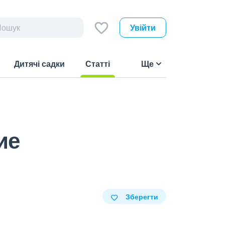
Увійти
Дитячі садки
Статті
Ще
(current)
ие
Зберегти