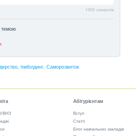
1000
символів
ю темою
и
дерство, тімбілдинг
Саморозвиток
віта
Абітурієнтам
О/ВНЗ
Вступ
еджі
Статті
рси
Блог навчальних закладів