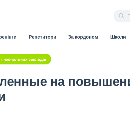
ренінги
Репетитори
За кордоном
Школи
г навчальних закладів
вленные на повышен
и