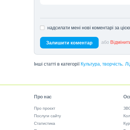
надсилати мені нові коментарі за ціє
або
Відмінит
Залишити коментар
Інші статті в категорії
Культура, творчість
Лі
Про нас
Ос
Про проєкт
ЗВ
Послуги сайту
Кол
Статистика
Ку