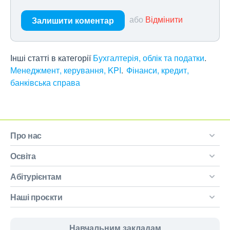
або
Відмінити
Залишити коментар
Інші статті в категорії
Бухгалтерія, облік та податки
Менеджмент, керування, KPI
Фінанси, кредит,
банківська справа
Про нас
Освіта
Абітурієнтам
Наші проєкти
Навчальним закладам