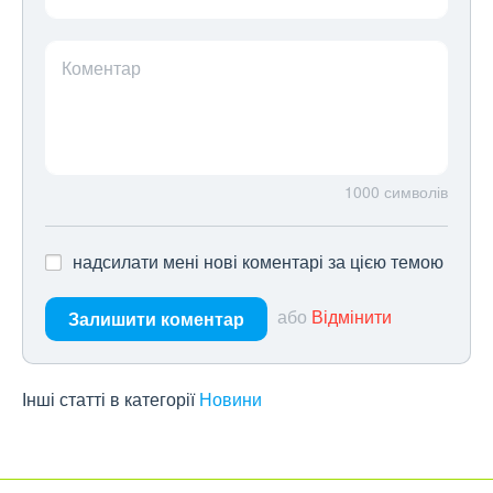
Коментар
1000
символів
надсилати мені нові коментарі за цією темою
або
Відмінити
Залишити коментар
Інші статті в категорії
Новини