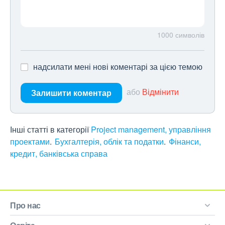
1000
символів
надсилати мені нові коментарі за цією темою
або
Відмінити
Залишити коментар
Інші статті в категорії
Project management, управління
проектами
Бухгалтерія, облік та податки
Фінанси,
кредит, банківська справа
Про нас