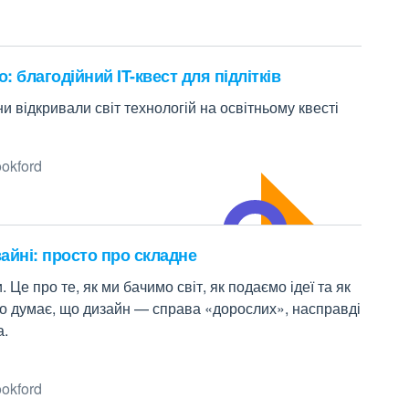
: благодійний IT-квест для підлітків
аїни відкривали світ технологій на освітньому квесті
okford
айні: просто про складне
е про те, як ми бачимо світ, як подаємо ідеї та як
хто думає, що дизайн — справа «дорослих», насправді
а.
okford