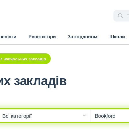
ренінги
Репетитори
За кордоном
Школи
г навчальних закладів
х закладів