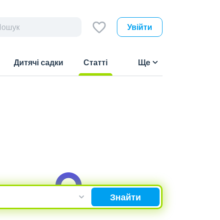
Увійти
Дитячі садки
Статті
Ще
(current)
Знайти