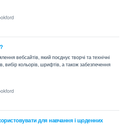
okford
и?
ення вебсайтів, який поєднує творчі та технічні
в, вибір кольорів, шрифтів, а також забезпечення
okford
икористовувати для навчання і щоденних