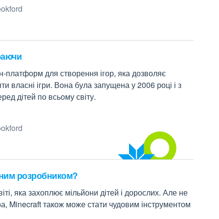
okford
раючи
-платформ для створення ігор, яка дозволяє
и власні ігри. Вона була запущена у 2006 році і з
ред дітей по всьому світу.
okford
 юним розробником?
віті, яка захоплює мільйони дітей і дорослих. Але не
ра, Minecraft також може стати чудовим інструментом