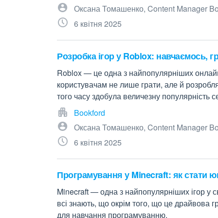
Оксана Томашенко, Content Manager Bo
6 квітня 2025
Розробка ігор у Roblox: навчаємось, г
Roblox — це одна з найпопулярніших онлайн
користувачам не лише грати, але й розроблят
того часу здобула величезну популярність се
Bookford
Оксана Томашенко, Content Manager Bo
6 квітня 2025
Програмування у Minecraft: як стати
Minecraft — одна з найпопулярніших ігор у с
всі знають, що окрім того, що це драйвова г
для навчання програмуванню.