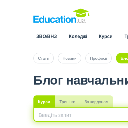
ЗВО/ВНЗ
Коледжі
Курси
Т
Статті
Новини
Професії
Бло
Блог навчальни
Курси
Тренінги
За кордоном