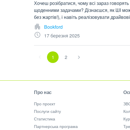
Хочеш розібратися, чому всі зараз говорять 
щоденними задачами? Дізнаєшся, як ШІ може
без жартів!), і навіть реалізовувати драйвові
Bookford
17 березня 2025
1
2
Про нас
Ос
Про проєкт
ЗВ
Послуги сайту
Кол
Статистика
Ку
Партнерська програма
Тре