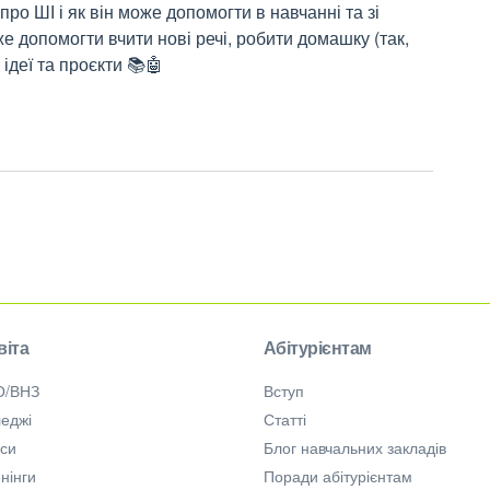
про ШІ і як він може допомогти в навчанні та зі
 допомогти вчити нові речі, робити домашку (так,
 ідеї та проєкти 📚🤖
віта
Абітурієнтам
О/ВНЗ
Вступ
еджі
Статті
рси
Блог навчальних закладів
нінги
Поради абітурієнтам