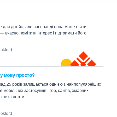
 для дітей», але насправді вона може стати
— вчасно помітити інтерес і підтримати його.
okford
дну мову просто?
ад 25 років залишається однією з найпопулярніших
я мобільних застосунків, ігор, сайтів, хмарних
вських систем.
okford