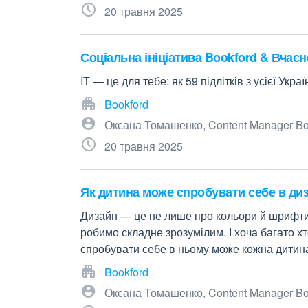
20 травня 2025
Соціальна ініціатива Bookford & Вчасно
IT — це для тебе: як 59 підлітків з усієї Укр
Bookford
Оксана Томашенко, Content Manager Bo
20 травня 2025
Як дитина може спробувати себе в диз
Дизайн — це не лише про кольори й шрифти. Ц
робимо складне зрозумілим. І хоча багато 
спробувати себе в ньому може кожна дитин
Bookford
Оксана Томашенко, Content Manager Bo