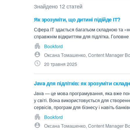
Знайдено 12 статей
Як зрозуміти, що дитині підійде ІТ?
Сфера ІТ здається багатьом складною та «не
справжнім відкриттям для підлітка. Головне 
Bookford
Оксана Томашенко, Content Manager Bo
20 травня 2025
Java для підлітків: як зрозуміти скла
Java — це мова програмування, яка вже пон
у світі. Вона використовується для створенн
сервісів, програм для бізнесу і навіть банкі
Bookford
Оксана Томашенко, Content Manager Bo