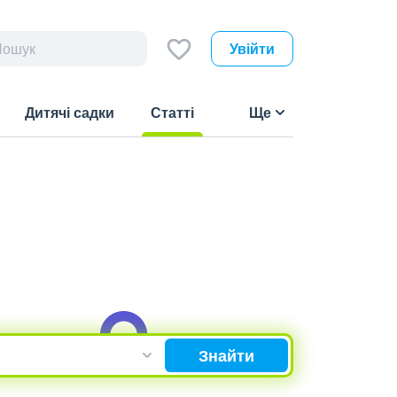
Увійти
Дитячі садки
Статті
Ще
(current)
Знайти