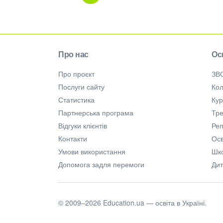
Про нас
Ос
Про проєкт
ЗВ
Послуги сайту
Кол
Статистика
Ку
Партнерська програма
Тре
Відгуки клієнтів
Ре
Контакти
Осв
Умови використання
Шк
Допомога задля перемоги
Дит
© 2009–2026 Education.ua — освіта в Україні.