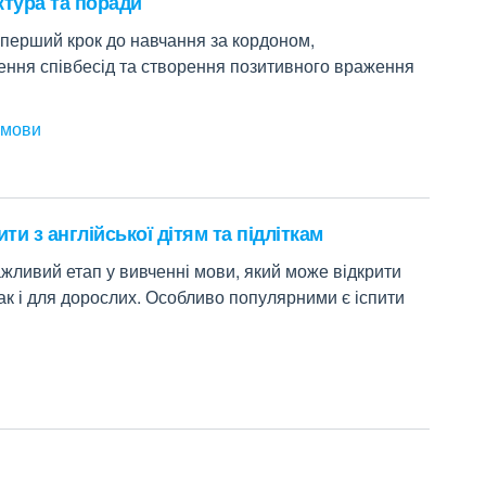
ктура та поради
 перший крок до навчання за кордоном,
ення співбесід та створення позитивного враження
 мови
ти з англійської дітям та підліткам
важливий етап у вивченні мови, який може відкрити
так і для дорослих. Особливо популярними є іспити