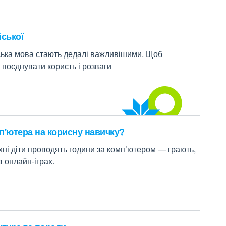
йської
ійська мова стають дедалі важливішими. Щоб
 поєднувати користь і розваги
п'ютера на корисну навичку?
їхні діти проводять години за комп’ютером — грають,
в онлайн-іграх.