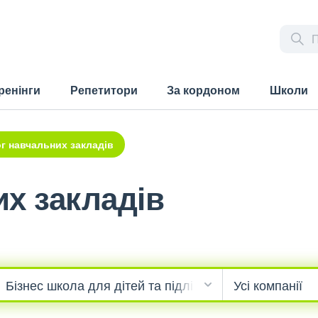
ренінги
Репетитори
За кордоном
Школи
г навчальних закладів
х закладів