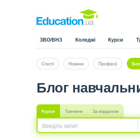
ЗВО/ВНЗ
Коледжі
Курси
Т
Статті
Новини
Професії
Бло
Блог навчальни
Курси
Тренінги
За кордоном