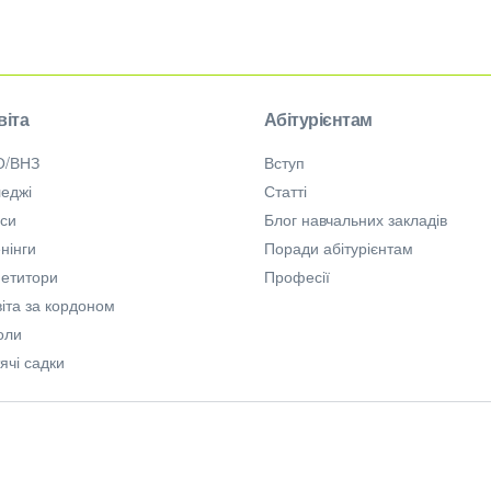
віта
Абітурієнтам
О/ВНЗ
Вступ
еджі
Статті
рси
Блог навчальних закладів
нінги
Поради абітурієнтам
петитори
Професії
іта за кордоном
оли
ячі садки