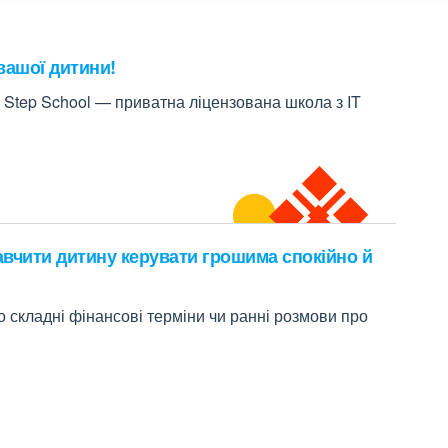
вашої дитини!
 Step School — приватна ліцензована школа з IT
навчити дитину керувати грошима спокійно й
о складні фінансові терміни чи ранні розмови про