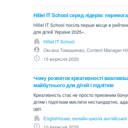
Hillel IT School серед лідерів: перемога
Hillel IT School посіла перше місце в рейтин
для дітей України 2025».
Hillel IT School
Оксана Томашенко, Content Manager Hill
15 вересня 2025
Чому розвиток креативності важливіш
майбутнього для дітей і підлітків
Креативність стає не просто приємним бону
дітям і підліткам мислити нестандартно, ада
ідеї.
EnglisHouse, онлайн-школа англійської
10 вересня 2025