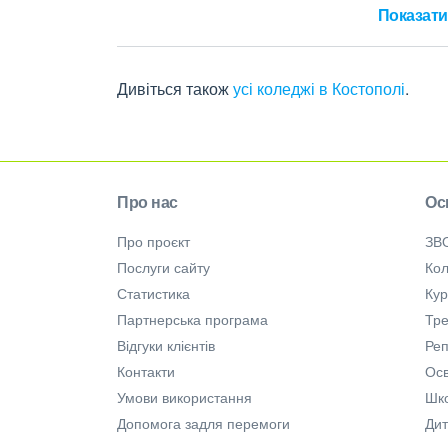
Показати 
Дивіться також
усі коледжі в Костополі
.
Про нас
Ос
Про проєкт
ЗВ
Послуги сайту
Кол
Статистика
Ку
Партнерська програма
Тре
Відгуки клієнтів
Ре
Контакти
Осв
Умови використання
Шк
Допомога задля перемоги
Дит