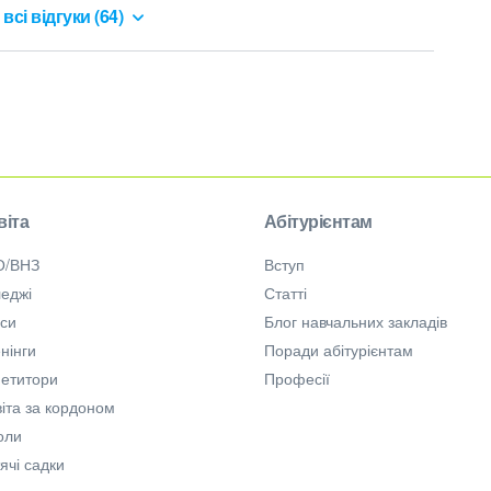
всі відгуки (64)
віта
Абітурієнтам
О/ВНЗ
Вступ
еджі
Статті
рси
Блог навчальних закладів
нінги
Поради абітурієнтам
петитори
Професії
іта за кордоном
оли
ячі садки