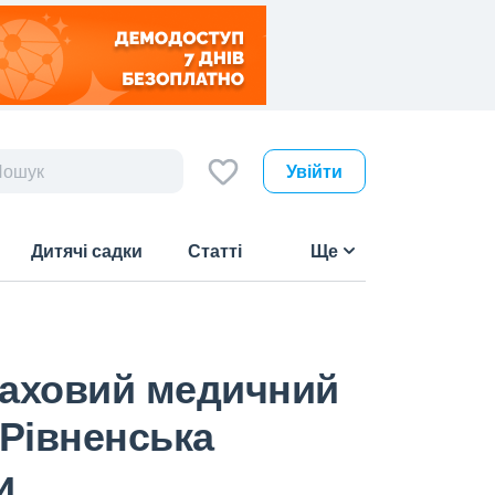
Увійти
Дитячі садки
Статті
Ще
фаховий медичний
 Рівненська
и