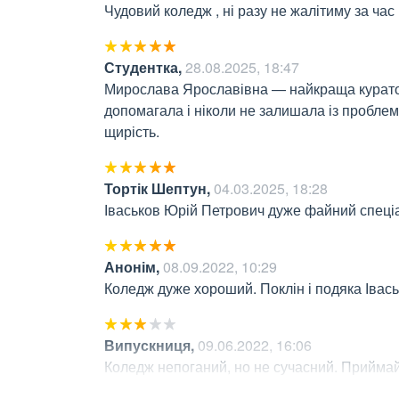
Чудовий коледж , ні разу не жалітиму за час
Студентка
,
28.08.2025, 18:47
Мирослава Ярославівна — найкраща куратор
допомагала і ніколи не залишала із проблема
щирість.
Тортік Шептун
,
04.03.2025, 18:28
Іваськов Юрій Петрович дуже файний спеціа
Анонім
,
08.09.2022, 10:29
Коледж дуже хороший. Поклін і подяка Івас
Випускниця
,
09.06.2022, 16:06
Коледж непоганий, но не сучасний. Приймай
викладачів