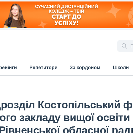
ренінги
Репетитори
За кордоном
Школи
дрозділ Костопільський 
го закладу вищої освіти
Рівненської обласної рад