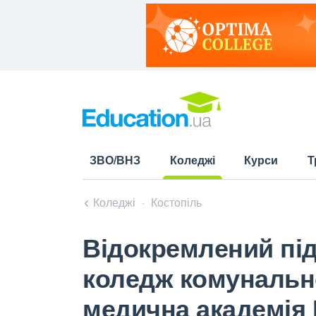
ЗВО/ВНЗ
Коледжі
Курси
Т
(current)
Коледжі
Костопіль
Відокремлений пі
коледж комунально
медична академія 