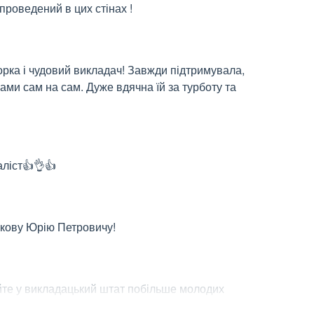
 проведений в цих стінах !
ка і чудовий викладач! Завжди підтримувала, 
ми сам на сам. Дуже вдячна їй за турботу та 
ліст👍👌👍
ькову Юрію Петровичу!
те у викладацький штат побільше молодих 