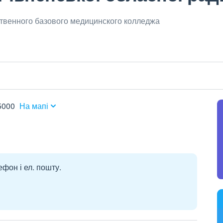
твенного базового медицинского колледжа
5000
На мапі
ефон і ел. пошту.