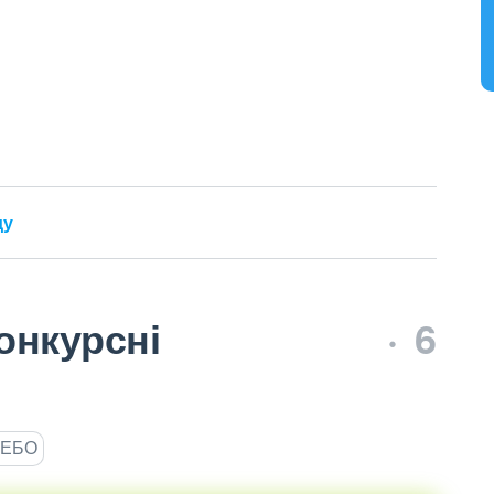
ду
онкурсні
6
ЄДЕБО