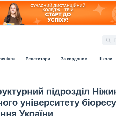
ренінги
Репетитори
За кордоном
Школи
руктурний підрозділ Ніж
ого університету біоресур
ння України