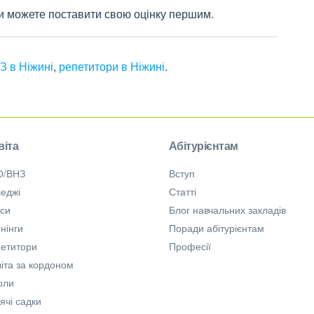
ви можете поставити свою оцінку першим.
З в Ніжині
,
репетитори в Ніжині
.
віта
Абітурієнтам
О/ВНЗ
Вступ
еджі
Статті
рси
Блог навчальних закладів
нінги
Поради абітурієнтам
петитори
Професії
іта за кордоном
оли
ячі садки