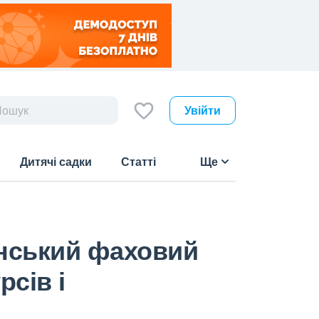
Увійти
Дитячі садки
Статті
Ще
инський фаховий
сів і