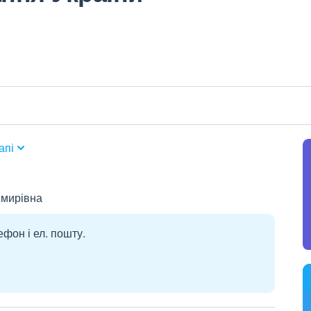
апі
имирівна
ефон і ел. пошту.