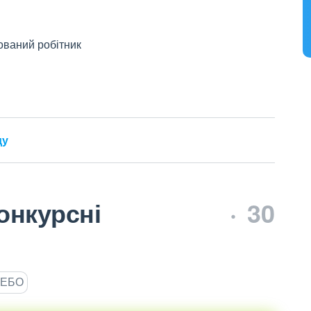
ований робітник
ду
онкурсні
30
ЄДЕБО