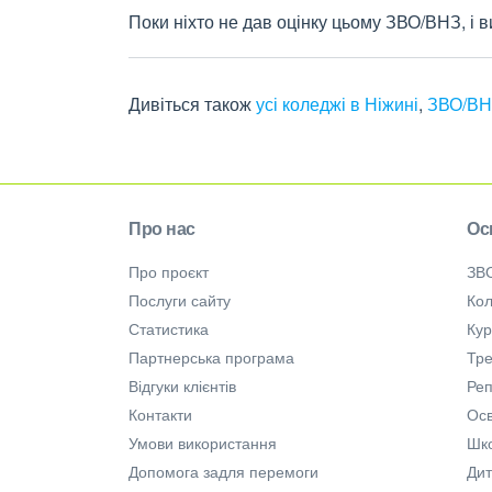
Поки ніхто не дав оцінку цьому ЗВО/ВНЗ, і 
Дивіться також
усі коледжі в Ніжині
,
ЗВО/ВН
Про нас
Ос
Про проєкт
ЗВ
Послуги сайту
Кол
Статистика
Ку
Партнерська програма
Тре
Відгуки клієнтів
Ре
Контакти
Осв
Умови використання
Шк
Допомога задля перемоги
Дит