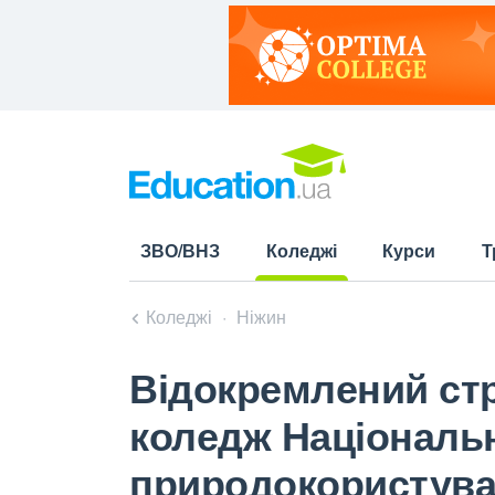
ЗВО/ВНЗ
Коледжі
Курси
Т
(current)
Коледжі
Ніжин
Відокремлений ст
коледж Національн
природокористува