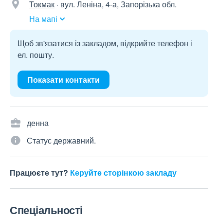
Токмак
·
вул. Леніна, 4-а, Запорізька обл.
На мапі
Щоб зв'язатися із закладом, відкрийте телефон і
ел. пошту.
Показати контакти
денна
Статус державний.
Працюєте тут?
Керуйте сторінкою закладу
Спеціальності