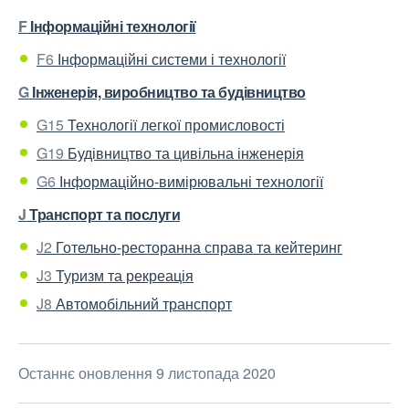
F
Інформаційні технології
F6
Інформаційні системи і технології
G
Інженерія, виробництво та будівництво
G15
Технології легкої промисловості
G19
Будівництво та цивільна інженерія
G6
Інформаційно-вимірювальні технології
J
Транспорт та послуги
J2
Готельно-ресторанна справа та кейтеринг
J3
Туризм та рекреація
J8
Автомобільний транспорт
Останнє оновлення 9 листопада 2020