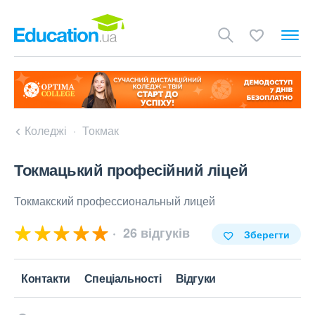
Коледжі
Токмак
Токмацький професійний ліцей
Токмакский профессиональный лицей
26 відгуків
Зберегти
Контакти
Спеціальності
Відгуки