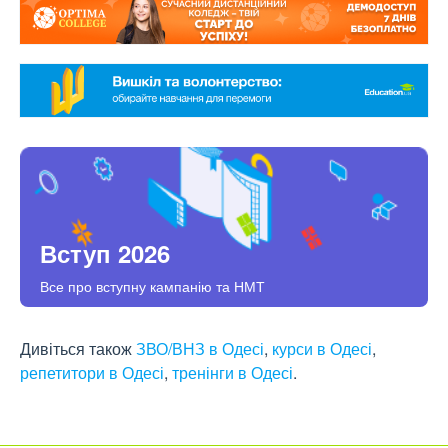
Вступ 2026
Все про вступну кампанію та НМТ
Дивіться також
ЗВО/ВНЗ в Одесі
,
курси в Одесі
,
репетитори в Одесі
,
тренінги в Одесі
.