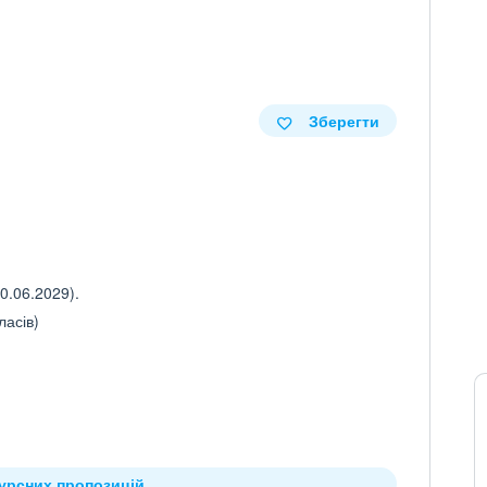
Зберегти
0.06.2029).
ласів)
курсних пропозицій