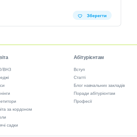
Зберегти
віта
Абітурієнтам
О/ВНЗ
Вступ
еджі
Статті
рси
Блог навчальних закладів
нінги
Поради абітурієнтам
петитори
Професії
іта за кордоном
оли
ячі садки