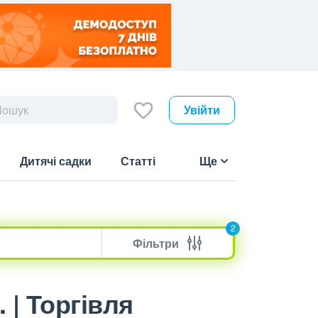
Увійти
Дитячі садки
Статті
Ще
2
Фільтри
 | Торгівля