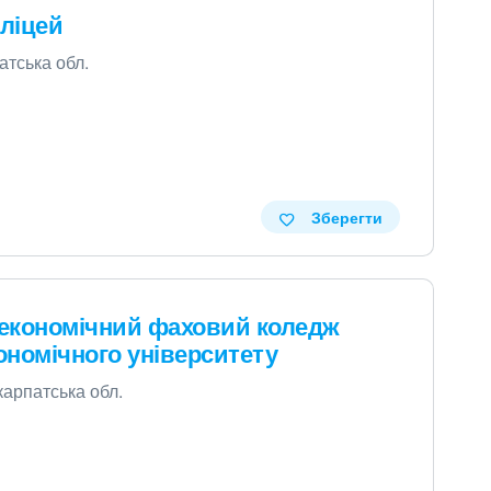
ліцей
патська обл.
Зберегти
економічний фаховий коледж
номічного університету
акарпатська обл.