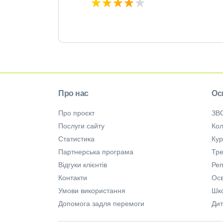
Про нас
Ос
Про проєкт
ЗВ
Послуги сайту
Кол
Статистика
Ку
Партнерська програма
Тре
Відгуки клієнтів
Ре
Контакти
Осв
Умови використання
Шк
Допомога задля перемоги
Дит