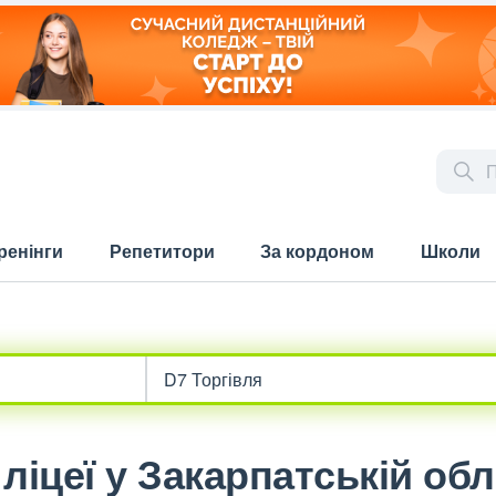
ренінги
Репетитори
За кордоном
Школи
ліцеї у Закарпатській обл.