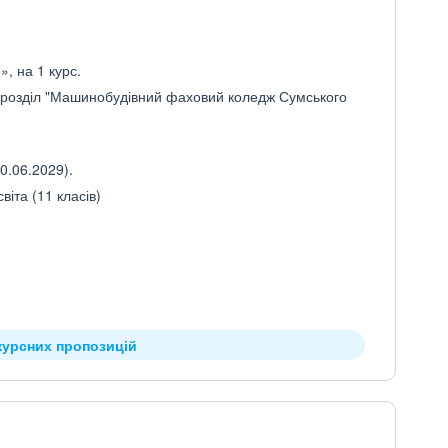
, на 1 курс.
ідрозділ "Машинобудівний фаховий коледж Сумського
0.06.2029).
іта (11 класів)
курсних пропозицій