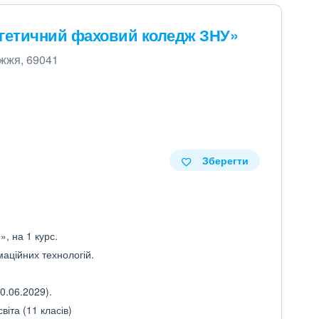
ргетичний фаховий коледж ЗНУ»
іжжя, 69041
Зберегти
, на 1 курс.
маційних технологій.
0.06.2029).
іта (11 класів)