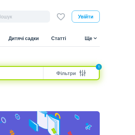
Увійти
Дитячі садки
Статті
Ще
1
Фільтри