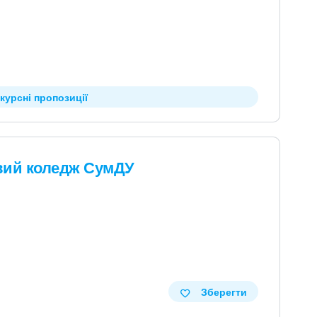
курсні пропозиції
вий коледж СумДУ
Зберегти