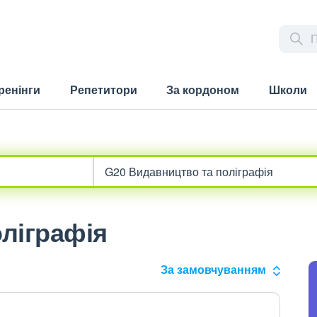
ренінги
Репетитори
За кордоном
Школи
ліграфія
За замовчуванням