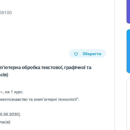
 09100
Зберегти
п'ютерна обробка текстової, графічної та
сів)
, на 1 курс.
ментознавство та комп’ютерні технології".
0.06.2030).
ласів)