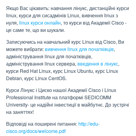
Якщо Вас цікавить: навчання лінукс, дистанційні курси
linux, курси для сисадмінів Linux, вивчення linux з
нуля,
linux курси онлайн
, то курси від Академії Cisco -
це саме те, що ви шукали.
Записуючись на навчальний курс Linux від Cisco, Ви
можете вибрати:
вивчення linux для початківців
,
адміністрування linux для початківців,
адміністрування linux сервера,
введення в лінукс
,
курси Red Hat Linux, курс Linux Ubuntu, курс Linux
Debian, курс Linux CentOS.
Курси Лінукс і Циско нашої Академії Cisco і Linux
Professional Institute на платформі SEDICOMM
University- це надійні інвестиції в майбутнє. До зустрічі
на заняттях!
Відповіді на поширені питання:
http://edu-
cisco.org/docs/welcome.pdf