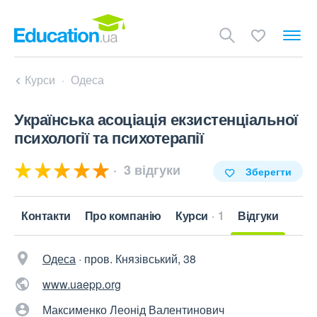
Курси
Одеса
Українська асоціація екзистенціальної
психології та психотерапії
3 відгуки
Зберегти
Контакти
Про компанію
Курси
1
Відгуки
Одеса
·
пров. Князівський, 38
www.uaepp.org
Максименко Леонід Валентинович