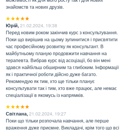
знайомств та нових друзів.
Юрій
,
21.02.2024, 19:38
Перед новим роком закінчив курс з консультування. 
Поки що вирішив на цьому зупинитися і присвятити 
час професійному розвитку як консультант. В 
майбутньому планую продовжити навчання на 
терапевта. Вибрав курс від асоціації, бо він мені 
здався найбільш обширним та глибоким. Інформації 
як і практичної роботи дійсно дуже багато. 
Рекомендую як тим, хто ще тільки планує 
консультувати так і тим, хто вже працює, але немає 
спеціалізації в якомусь із напрямків.
Світлана
,
21.02.2024, 19:27
Поки що тільки розпочала навчання, але перше 
враження дуже приємне. Викладачі, крім того що всі 