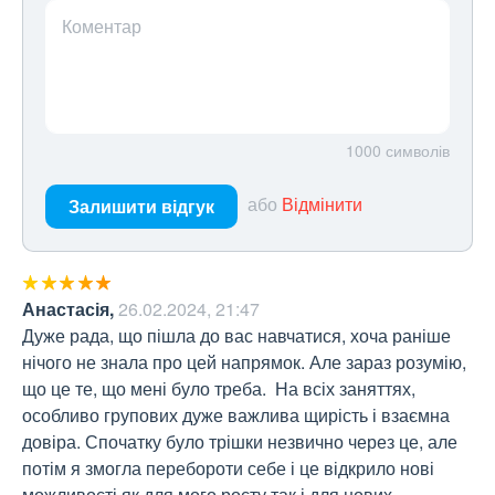
Коментар
1000
символів
або
Відмінити
Залишити відгук
Анастасія
,
26.02.2024, 21:47
Дуже рада, що пішла до вас навчатися, хоча раніше 
нічого не знала про цей напрямок. Але зараз розумію, 
що це те, що мені було треба.  На всіх заняттях, 
особливо групових дуже важлива щирість і взаємна 
довіра. Спочатку було трішки незвично через це, але 
потім я змогла перебороти себе і це відкрило нові 
можливості як для мого росту так і для нових 