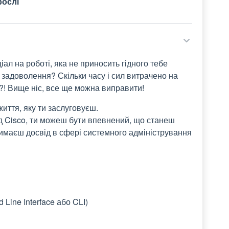
рослі
ал на роботі, яка не приносить гідного тебе
 задоволення? Скільки часу і сил витрачено на
о ?! Вище ніс, все ще можна виправити!
иття, яку ти заслуговуєш.
д Cisco, ти можеш бути впевнений, що станеш
римаєш досвід в сфері системного адміністрування
ine Interface або CLI)