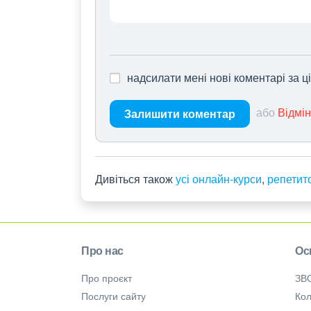
надсилати мені нові коментарі за 
або
Відмі
Залишити коментар
Дивіться також
усі онлайн-курси
,
репетит
Про нас
Ос
Про проєкт
ЗВ
Послуги сайту
Кол