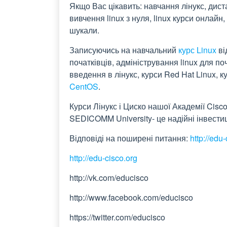
Якщо Вас цікавить: навчання лінукс, диста
вивчення linux з нуля, linux курси онлайн,
шукали.
Записуючись на навчальний
курс Linux
ві
початківців, адміністрування linux для по
введення в лінукс, курси Red Hat Linux, к
CentOS
.
Курси Лінукс і Циско нашої Академії Cisco 
SEDICOMM University- це надійні інвестиці
Відповіді на поширені питання:
http://edu
http://edu-cisco.org
http://vk.com/educisco
http://www.facebook.com/educisco
https://twitter.com/educisco