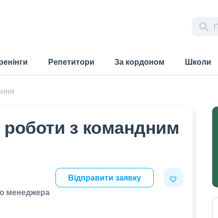
ренінги
Репетитори
За кордоном
Школи
ання
и роботи з командним
Відправити заявку
до менеджера