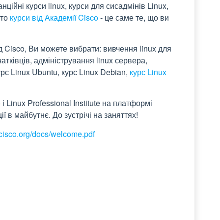
нційні курси linux, курси для сисадмінів Linux,
 то
курси від Академії Cisco
- це саме те, що ви
д Cisco, Ви можете вибрати: вивчення linux для
чатківців, адміністрування linux сервера,
урс Linux Ubuntu, курс Linux Debian,
курс Linux
і Linux Professional Institute на платформі
ї в майбутнє. До зустрічі на заняттях!
-cisco.org/docs/welcome.pdf