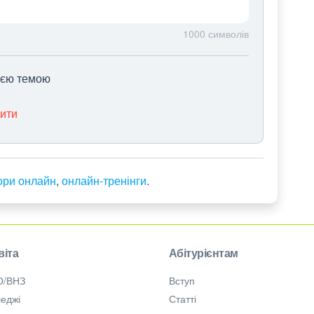
1000
символів
цією темою
нити
ори онлайн
,
онлайн-тренінги
.
віта
Абітурієнтам
О/ВНЗ
Вступ
еджі
Статті