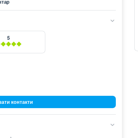
нтар
5
зати контакти