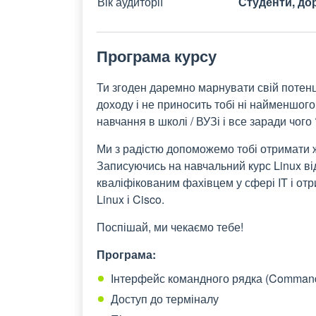
Вік аудиторії
Студенти, до
Програма курсу
Ти згоден даремно марнувати свій потенці
доходу і не приносить тобі ні найменшого
навчання в школі / ВУЗі і все заради чог
Ми з радістю допоможемо тобі отримати ж
Записуючись на навчальний курс Linux ві
кваліфікованим фахівцем у сфері IT і от
Linux і Cisco.
Поспішай, ми чекаємо тебе!
Програма:
Інтерфейс командного рядка (Command L
Доступ до терміналу