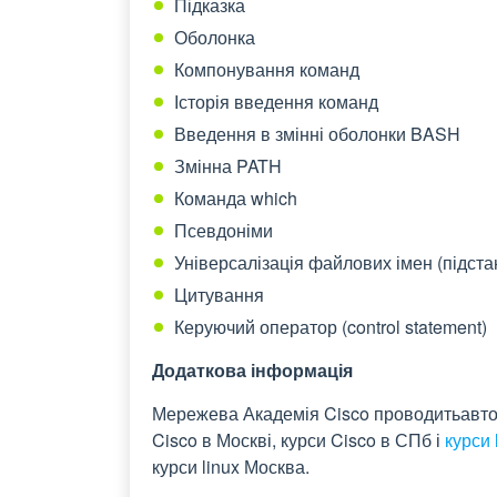
Підказка
Оболонка
Компонування команд
Історія введення команд
Введення в змінні оболонки BASH
Змінна PATH
Команда which
Псевдоніми
Універсалізація файлових імен (підста
Цитування
Керуючий оператор (control statement)
Додаткова інформація
Мережева Академія Cisco проводитьавтори
Cisco в Москві, курси Cisco в СПб і
курси 
курси linux Москва.