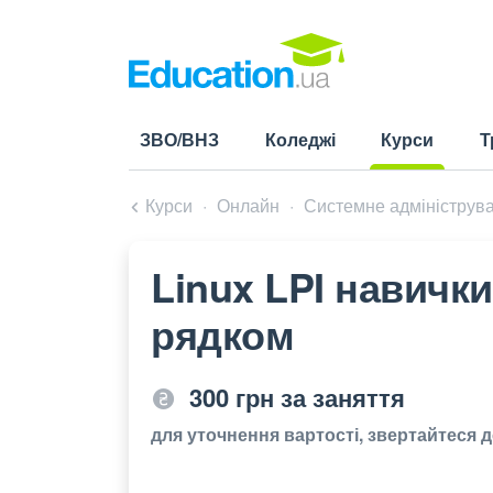
ЗВО/ВНЗ
Коледжі
Курси
Т
(current)
Курси
Онлайн
Системне адмініструв
Linux LPI навичк
рядком
300 грн за заняття
для уточнення вартості, звертайтеся 