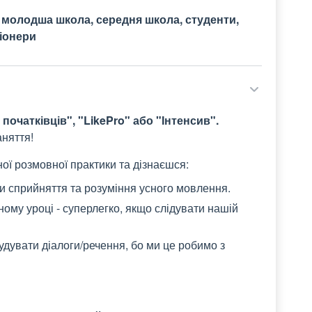
 молодша школа, середня школа, студенти,
сіонери
 початківців", "LikePro" або "Інтенсив".
аняття!
ої розмовної практики та дізнаєшся:
 сприйняття та розуміння усного мовлення.
ному уроці - суперлегко, якщо слідувати нашій
удувати діалоги/речення, бо ми це робимо з