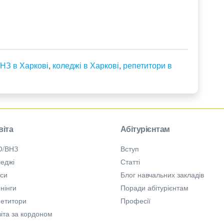
НЗ в Харкові
,
коледжі в Харкові
,
репетитори в
віта
Абітурієнтам
О/ВНЗ
Вступ
еджі
Статті
рси
Блог навчальних закладів
нінги
Поради абітурієнтам
петитори
Професії
іта за кордоном