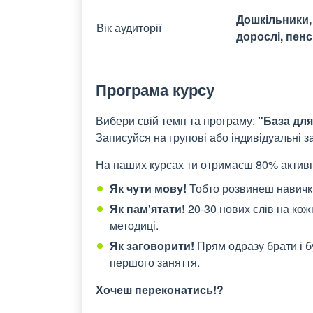
Дошкільники,
Вік аудиторії
дорослі, пен
Програма курсу
Вибери свій темп та програму:
"База для
Записуйся на групові або індивідуальні з
На наших курсах ти отримаєш 80%
активн
Як чути мову!
Тобто розвинеш навички
Як пам'ятати!
20-30 нових слів на кож
методиці
.
Як заговорити!
Прям одразу брати і б
першого заняття.
Хочеш переконатись!?