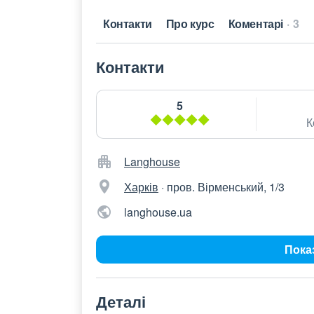
Контакти
Про курс
Коментарі
3
Контакти
5
К
Langhouse
Харків
·
пров. Вірменський, 1/3
langhouse.ua
Пока
Деталі