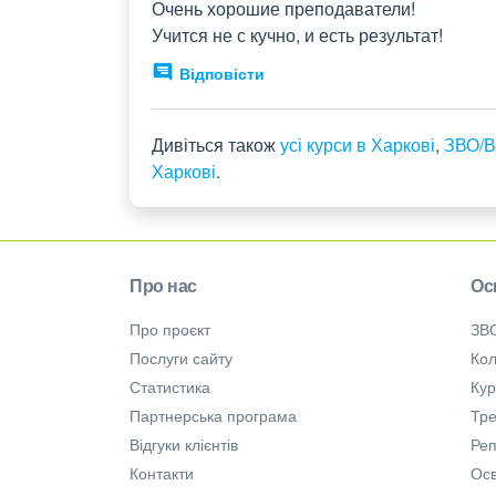
Очень хорошие преподаватели!

Учится не с кучно, и есть результат!
Відповісти
Дивіться також
усі курси в Харкові
,
ЗВО/В
Харкові
.
Про нас
Ос
Про проєкт
ЗВ
Послуги сайту
Кол
Статистика
Ку
Партнерська програма
Тре
Відгуки клієнтів
Ре
Контакти
Осв