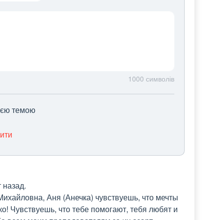
1000
символів
цією темою
нити
назад. 

ихайловна, Аня (Анечка) чувствуешь, что мечты 
о! Чувствуешь, что тебе помогают, тебя любят и 