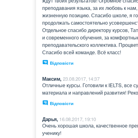
ждут твоих результатов! Огромное спасиб
преподавания языка, за их любовь к нам, 
жизненную позицию. Спасибо школе, я гор
продолжать самостоятельно усовершенств
Отдельное спасибо директору курсов, Та
и современного обучения, за комфортны
преподавательского коллектива. Процве
Спасибо всей команде. Всё класс!
Відповісти
Максим,
23.08.2017, 14:37
Отличные курсы. Готовили к IELTS, все 
материала и направлений развития! Рек
Відповісти
Дарья,
16.08.2017, 19:10
Очень хорошая школа, качественное пре
ученику!
