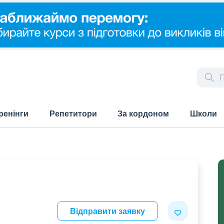
ренінги
Репетитори
За кордоном
Школи
Відправити заявку