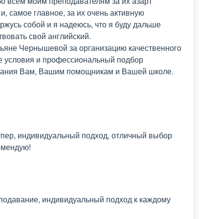
о всем моим преподавателям за их азарт 
и, самое главное, за их очень активную 
жусь собой и я надеюсь, что я буду дальше 
овать свой английский.

тьяне Чернышевой за организацию качественного 
е условия и профессиональный подбор 
тания Вам, Вашим помощникам и Вашей школе.

супер, индивидуальный подход, отличный выбор 
омендую!
подавание, индивидуальный подход к каждому 