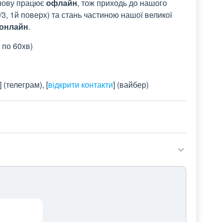
знову працює
офлайн
, тож приходь до нашого
3, 1й поверх) та стань частиною нашої великої
онлайн
.
 по 60хв)
]
(телеграм),
[
відкрити контакти
]
(вайбер)