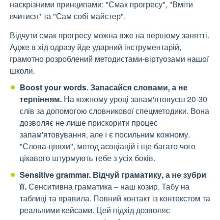
наскрізними принципами: "Смак прогресу", "Вміти
вчитися" та "Сам собі майстер".
Відчути смак прогресу можна вже на першому занятті.
Адже в хід одразу йде ударний інструментарій,
грамотно розроблений методистами-віртуозами нашої
школи.
Boost your words.
Запасайся словами, а не
терпінням.
На кожному уроці запам'ятовуєш 20-30
слів за допомогою словникової спецметодики. Вона
дозволяє не лише прискорити процес
запам'ятовування, але і є посильним кожному.
"Слова-цвяхи", метод асоціацій і ще багато чого
цікавого штурмують тебе з усіх боків.
Sensitive grammar. Відчуй граматику, а не зубри
її.
Сенситивна граматика – наш козир. Табу на
таблиці та правила. Повний контакт із контекстом та
реальними кейсами. Цей підхід дозволяє