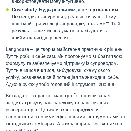
використовувати мову інтуїтивно.
Case study. Будь реальним, а
не віртуальним.
Це методика занурення у реальні ситуації. Тому
наші майстри-умільці запроваджують саме її. Твій
результат – це якісно думати, аналізувати та
приймати вигідні рішення.
Langhouse – це творча майстерня практичних рішень.
Тут ти робиш себе сам. Ми пропонуємо вибрати твою
формулу та забезпечуємо підтримку із супроводом.
Тут ти вчишся вчитися, вибудовуєш схему свого
успіху, розвиваєш свій потенціал та знаходиш себе.
Адже в руках у тебе головний інструмент - знання.
Викладачі – справжні майстри. Їх творчий запал
зводить з розуму навіть техніку та найстійкіших
консерваторів. Щотижня їхнє спорядження
поповнюється новими ефективними інструментами на
методичних семінарах. А кожна вправа тестується на
власній "шкірі".