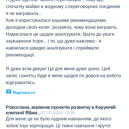
спочатку майже в жодному з переговорних поєдинків 
я не вигравала...

Але я користувалася вашими рекомендаціями, 
досвідом своїх колег, розуміла, чому вони виграють. 
Намагалася це щодня аналізувати, брати до уваги 
зауваження Ігоря... і те, що дуже важливо - я 
навчилася швидко аналізувати і сприймати 
рекомендації.

Я дуже всім дякую! Це для мене дуже цінно. Цей 
запис (занять) буде в мене щодня по дорозі на роботу 
відіграватись.
Відповісти
Роксолана, керівник проектів розвитку в Керуючій
компанії Ribas ,
07.10.2024, 15:35
Для мене це не було нудним навчанням, до якого 
зобов’язує корпорація. Ці тижні навчання і крутої 