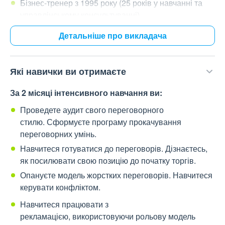
Бізнес-тренер з 1995 року (25 років у навчанні та
управлінському консультуванні).
PhD (к.е.н.) за спеціальністю Менеджмент
Детальніше про викладача
Член Національного Інституту Консультантів з
Управління.
Які навички ви отримаєте
Провів понад 20 000 тренінг-годин, навчив понад
15 000 менеджерів з продажів та топ-менеджерів.
За 2 місяці інтенсивного навчання ви:
Проведете аудит свого переговорного
стилю.
Сформуєте програму прокачування
переговорних умінь.
Навчитеся готуватися до переговорів.
Дізнаєтесь,
як посилювати свою позицію до початку торгів.
Опануєте модель жорстких переговорів.
Навчитеся
керувати конфліктом.
Навчитеся працювати з
рекламацією,
використовуючи рольову модель