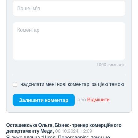
Ваше ім’я
Коментар
1000
символів
надсилати мені нові коментарі за цією темою
або
Відмінити
Залишити коментар
Осташевська Ольга, Бізнес- тренер комерційного
департаменту Меди,
08.10.2024, 12:09
Я дуже вдячна "Школі Переговорів", тому що, 