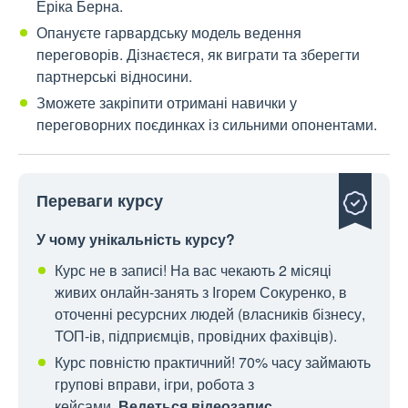
Еріка Берна.
Опануєте гарвардську модель ведення
переговорів.
Дізнаєтеся, як виграти та зберегти
партнерські відносини.
Зможете закріпити отримані навички
у
переговорних поєдинках із сильними опонентами.
Переваги курсу
У чому унікальність курсу?
Курс не в записі! На вас чекають 2 місяці
живих онлайн-занять з Ігорем Сокуренко, в
оточенні ресурсних людей (власників бізнесу,
ТОП-ів, підприємців, провідних фахівців).
Курс повністю практичний! 70% часу займають
групові вправи, ігри, робота з
кейсами.
Ведеться відеозапис