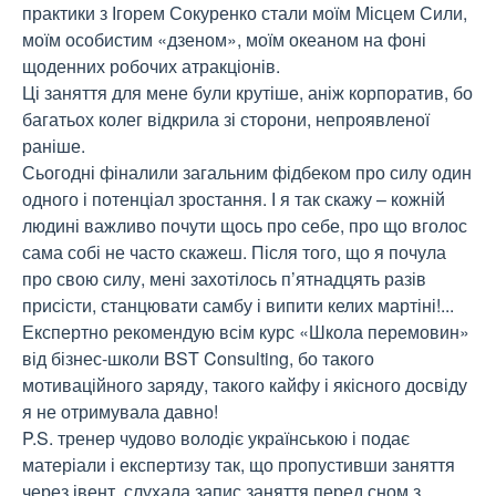
практики з Ігорем Сокуренко стали моїм Місцем Сили, 
моїм особистим «дзеном», моїм океаном на фоні 
щоденних робочих атракціонів.

Ці заняття для мене були крутіше, аніж корпоратив, бо 
багатьох колег відкрила зі сторони, непроявленої 
раніше.

Сьогодні фіналили загальним фідбеком про силу один 
одного і потенціал зростання. І я так скажу – кожній 
людині важливо почути щось про себе, про що вголос 
сама собі не часто скажеш. Після того, що я почула 
про свою силу, мені захотілось п’ятнадцять разів 
присісти, станцювати самбу і випити келих мартіні!...

Експертно рекомендую всім курс «Школа перемовин» 
від бізнес-школи BST Consulting, бо такого 
мотиваційного заряду, такого кайфу і якісного досвіду 
я не отримувала давно!

P.S. тренер чудово володіє українською і подає 
матеріали і експертизу так, що пропустивши заняття 
через івент, слухала запис заняття перед сном з 