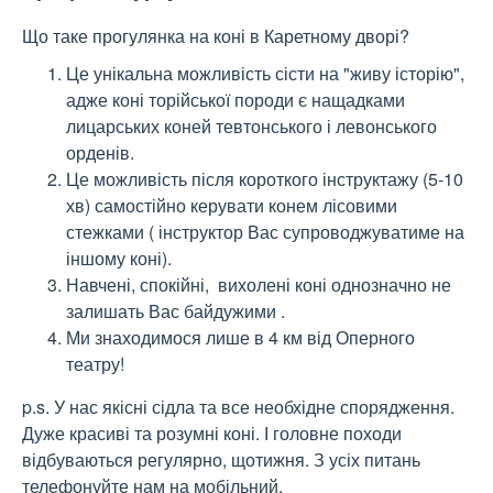
Що таке прогулянка на коні в Каретному дворі?
Це унікальна можливість сісти на "живу історію",
адже коні торійської породи є нащадками
лицарських коней тевтонського і левонського
орденів.
Це можливість після короткого інструктажу (5-10
хв) самостійно керувати конем лісовими
стежками ( інструктор Вас супроводжуватиме на
іншому коні).
Навчені, спокійні, вихолені коні однозначно не
залишать Вас байдужими .
Ми знаходимося лише в 4 км від Оперного
театру!
p.s. У нас якісні сідла та все необхідне спорядження.
Дуже красиві та розумні коні. І головне походи
відбуваються регулярно, щотижня. З усіх питань
телефонуйте нам на мобільний.