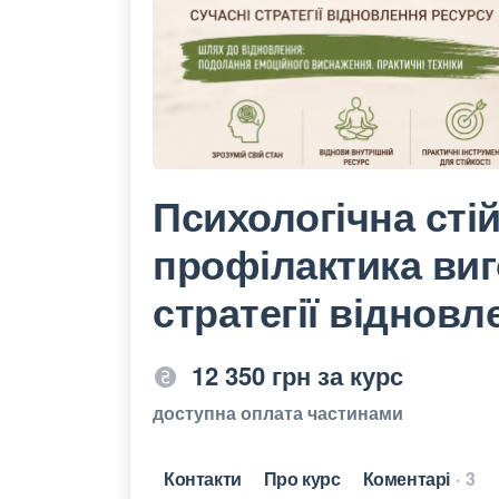
Психологічна стій
профілактика виг
стратегії віднов
12 350 грн за курс
доступна оплата частинами
Контакти
Про курс
Коментарі
3