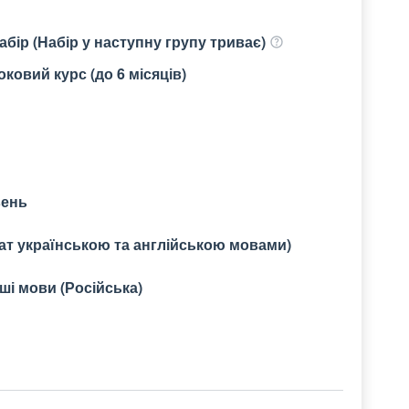
бір (Набір у наступну групу триває)
ковий курс (до 6 місяців)
вень
кат українською та англійською мовами)
нші мови (Російська)