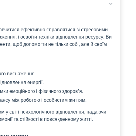
навчитися ефективно справлятися зі стресовими
ення, і освоїти техніки відновлення ресурсу. Ви
енти, щоб допомогти не тільки собі, але й своїм
ого виснаження.
ідновлення енергії.
мки емоційного і фізичного здоров’я.
лансу між роботою і особистим життям.
м у світі психологічного відновлення, надаючи
монії та стійкості в повсякденному житті.
ма курсу