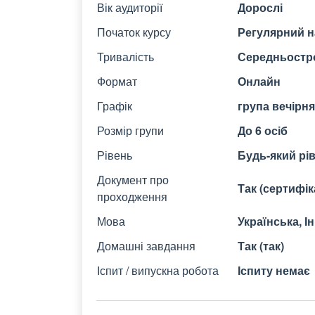
Вік аудиторії
Дорослі
Початок курсу
Регулярний на
Тривалість
Середньостро
Формат
Онлайн
Графік
група вечірня
Розмір групи
До 6 осіб
Рівень
Будь-який рі
Документ про
Так (сертифі
проходження
Мова
Українська, І
Домашні завдання
Так (так)
Іспит / випускна робота
Іспиту немає