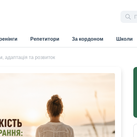
ренінги
Репетитори
За кордоном
Школи
, адаптація та розвиток