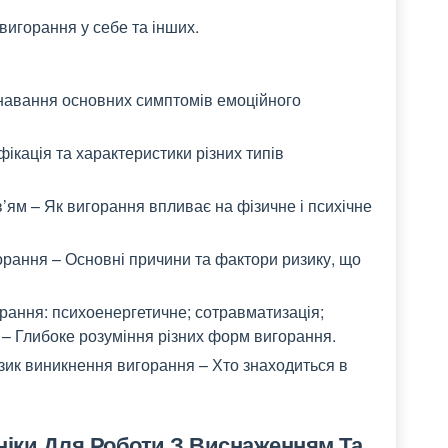
вигорання у себе та інших.
знавання основних симптомів емоційного
ікація та характеристики різних типів
’ям – Як вигорання впливає на фізичне і психічне
орання – Основні причини та фактори ризику, що
рання: психоенергетичне; сотравматизація;
 – Глибоке розуміння різних форм вигорання.
зик виникнення вигорання – Хто знаходиться в
хніки Для Роботи З Виснаженням Та