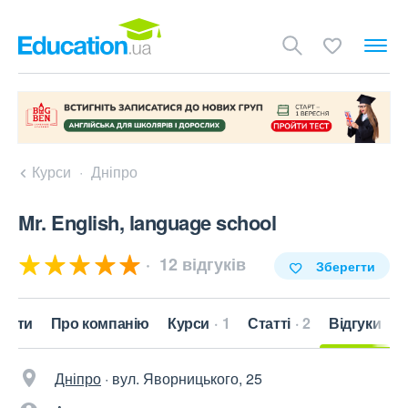
Курси
Дніпро
Mr. English, language school
12 відгуків
Зберегти
такти
Про компанію
Курси
1
Статті
2
Відгуки
Дніпро
·
вул. Яворницького, 25