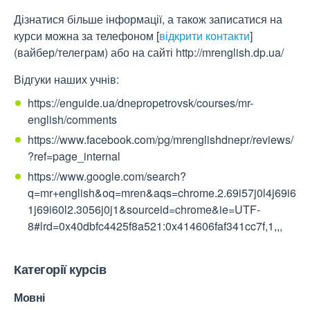
Дізнатися більше інформації, а також записатися на
курси можна за телефоном
[
відкрити контакти
]
(вайбер/телеграм) або на сайті http://mrenglish.dp.ua/
Відгуки наших учнів:
https://enguide.ua/dnepropetrovsk/courses/mr-
english/comments
https://www.facebook.com/pg/mrenglishdnepr/reviews/
?ref=page_internal
https://www.google.com/search?
q=mr+english&oq=mren&aqs=chrome.2.69i57j0l4j69i6
1j69i60l2.3056j0j1&sourceid=chrome&ie=UTF-
8#lrd=0x40dbfc4425f8a521:0x414606faf341cc7f,1,,,
Категорії курсів
Мовні