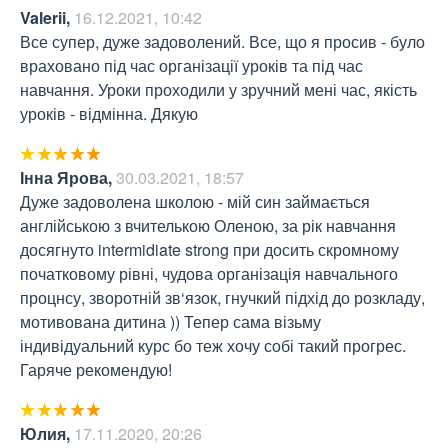
Valerii
,
16.12.2021, 10:42
Все супер, дуже задоволений. Все, що я просив - було 
враховано під час організації уроків та під час 
навчання. Уроки проходили у зручний мені час, якість 
уроків - відмінна. Дякую
Інна Ярова
,
30.03.2021, 18:57
Дуже задоволена школою - мій син займається 
англійською з вчителькою Оленою, за рік навчання 
досягнуто intermidiate strong при досить скромному 
початковому рівні, чудова організація навчального 
процнсу, зворотній зв‘язок, гнучкий підхід до розкладу, 
мотивована дитина )) Тепер сама візьму 
індивідуальний курс бо теж хочу собі такий прогрес. 
Гаряче рекомендую!
Юлия
,
17.11.2020, 20:26