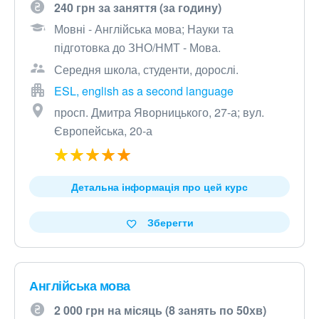
240 грн за заняття (за годину)
Мовні - Англійська мова; Науки та
підготовка до ЗНО/НМТ - Мова.
Середня школа, студенти, дорослі.
ESL, english as a second language
просп. Дмитра Яворницького, 27-а; вул.
Європейська, 20-а
Детальна інформація про цей курс
Зберегти
Англійська мова
2 000 грн на місяць (8 занять по 50хв)