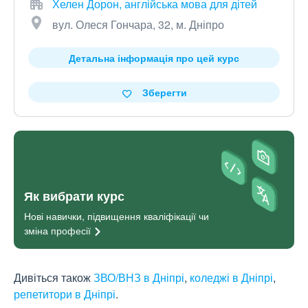
Хелен Дорон, англійська мова для дітей
вул. Олеся Гончара, 32, м. Дніпро
Детальна інформація про цей курс
Зберегти
Як вибрати курс
Нові навички, підвищення кваліфікації чи
зміна
професії
Дивіться також
ЗВО/ВНЗ в Дніпрі
,
коледжі в Дніпрі
,
репетитори в Дніпрі
.