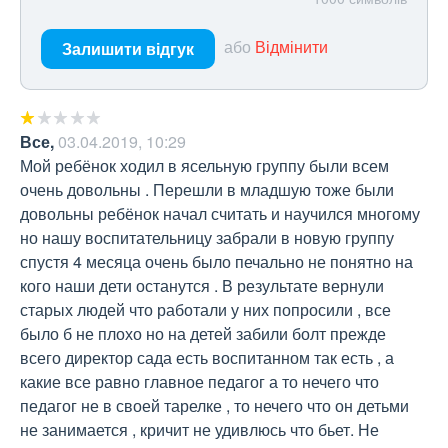
або
Відмінити
Залишити відгук
Все
,
03.04.2019, 10:29
Мой ребёнок ходил в ясельную группу были всем 
очень довольны . Перешли в младшую тоже были 
довольны ребёнок начал считать и научился многому 
но нашу воспитательницу забрали в новую группу  
спустя 4 месяца очень было печально не понятно на 
кого наши дети останутся . В результате вернули 
старых людей что работали у них попросили , все 
было б не плохо но на детей забили болт прежде 
всего директор сада есть воспитанном так есть , а 
какие все равно главное педагог а то нечего что 
педагог не в своей тарелке , то нечего что он детьми 
не занимается , кричит не удивлюсь что бьет. Не 