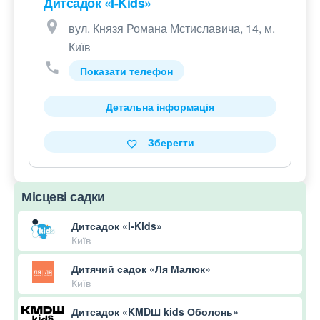
Дитсадок «I-Kids»
вул. Князя Романа Мстиславича, 14, м.
Київ
Показати телефон
Детальна інформація
Зберегти
Місцеві садки
Дитсадок «I-Kids»
Київ
Дитячий садок «Ля Малюк»
Київ
Дитсадок «KMDШ kids Оболонь»