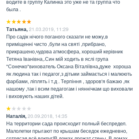
водите в группу Калинка это уже не та группа что 
была .
Татьяна
,
21.03.2019, 11:29
Про садік нічого поганого сказати не можу,в 
приміщенні чисто ,були на святі ,прибрано, 
прикрашено,чудова атмосфера, хороший керівник 
Тетяна Іванівна,.Син мій ходить в яслі група 
"Сонечко"вихователь Оксана Віталіївна,дуже  хороша 
як людина так і педагог,з дітьми займається і малюють 
фарбами, ліплять і т.д . Терпіння , здоров'я бажаю ,як 
нашому ,так і всим педагогам і няннічкам що виховали 
і виховують наших дітей.
Наталія
,
20.09.2018, 14:35
На территории сада происходит полный беспредел. 
Малолетки прыгают по крышам беседок ежедневно, 
сотрясая всё вокруг!В домах дрожат стены. В домах 