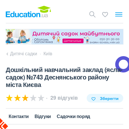
Дитячі садки
Київ
Дошкільний навчальний заклад (ясла-
садок) №743 Деснянського району
міста Києва
29 відгуків
Зберегти
Контакти
Відгуки
Садочки поряд