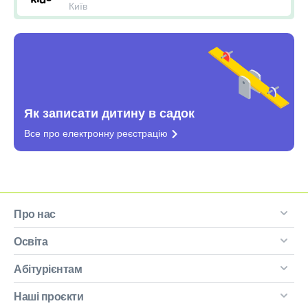
Київ
Як записати дитину в садок
Все про електронну
реєстрацію
Про нас
Освіта
Абітурієнтам
Наші проєкти