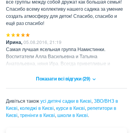
все группы между собой дружат как большая семья! 
Спасибо всему коллективу нашего садика за умение 
создать атмосферу для деток! Спасибо, спасибо и 
ещё раз спасибо!
Ирина
,
05.08.2016, 21:19
Самая лучшая ясельная группа Намистинки. 
Воспитатели Алла Васильевна и Татьяна 
Анатольевна, няня Ира. Всегда приветливые и 
внимательные к деткам.
Показати всі відгуки (29)
Дивіться також
усі дитячі садки в Києві
,
ЗВО/ВНЗ в
Києві
,
коледжі в Києві
,
курси в Києві
,
репетитори в
Києві
,
тренінги в Києві
,
школи в Києві
.