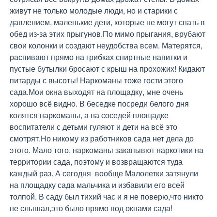
живут не только молодые люди, но и старики с 
давлением, маленькие дети, которые не могут спать в 
обед из-за этих прыгунов.По мимо прыгания, врубают 
свои колонки и создают неудобства всем. Матерятся, 
распивают прямо на грибках спиртные напитки и 
пустые бутылки бросают с крыш на прохожих! Кидают 
питарды с высоты! Наркоманы тоже гости этого  
сада.Мои окна выходят на площадку, мне очень 
хорошо всё видно. В беседке посреди белого дня 
колятся наркоманы, а на соседей площадке 
воспитатели с детьми гуляют и дети на всё это 
смотрят.Но никому из работников сада нет дела до 
этого. Мало того, наркоманы закапывют наркотики на 
территории сада, поэтому и возвращаются туда 
каждый раз. А сегодня  вообще Малолетки затянули 
на площадку сада мальчика и избавили его всей 
толпой. В саду был тихий час и я не поверю,что никто 
не слышал,это было прямо под окнами сада!