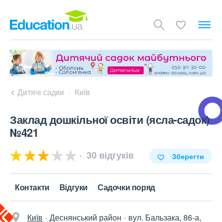
Дитячі садки
Київ
Заклад дошкільної освіти (ясла-садок)
№421
30 відгуків
Зберегти
Контакти
Відгуки
Садочки поряд
Київ
Деснянський район
вул. Бальзака, 86-а,