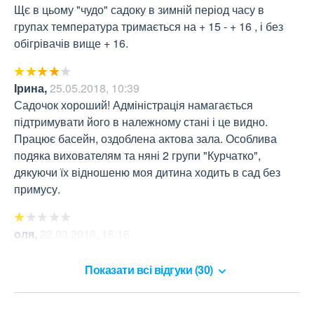
Щє в цьому "чудо" садоку в зимній період часу в 
групах температура тримається на + 15 - + 16 , і без 
обігрівачів вище + 16.
Ірина
,
25.05.2018, 10:39
Садочок хороший! Адміністрація намагається 
підтримувати його в належному стані і це видно. 
Працює басейн, оздоблена актова зала. Особлива 
подяка вихователям та няні 2 групи "Курчатко", 
дякуючи їх відношеню моя дитина ходить в сад без 
примусу.
оля
,
22.03.2018, 16:16
с отоплением все плохо., деток очень жаль
Показати всі відгуки (30)