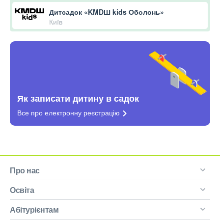
Дитсадок «KMDШ kids Оболонь»
Київ
Як записати дитину в садок
Все про електронну
реєстрацію
Про нас
Освіта
Абітурієнтам