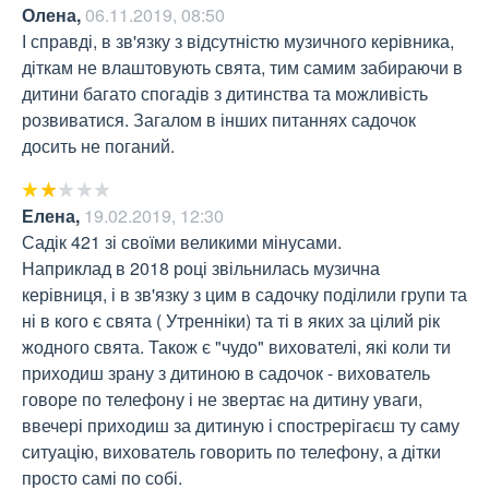
Олена
,
06.11.2019, 08:50
І справді, в зв'язку з відсутністю музичного керівника, 
діткам не влаштовують свята, тим самим забираючи в 
дитини багато спогадів з дитинства та можливість 
розвиватися. Загалом в інших питаннях садочок 
досить не поганий.
Елена
,
19.02.2019, 12:30
Садік 421 зі своїми великими мінусами.

Наприклад в 2018 році звільнилась музична 
керівниця, і в зв'язку з цим в садочку поділили групи та 
ні в кого є свята ( Утренніки) та ті в яких за цілий рік 
жодного свята. Також є "чудо" вихователі, які коли ти 
приходиш зрану з дитиною в садочок - вихователь 
говоре по телефону і не звертає на дитину уваги, 
ввечері приходиш за дитиную і спострерігаєш ту саму 
ситуацію, вихователь говорить по телефону, а дітки 
просто самі по собі.
