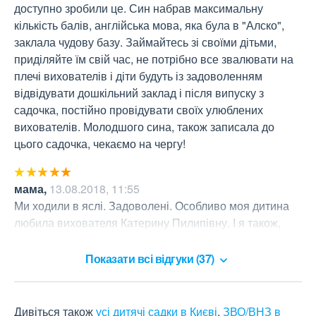
доступно зробили це. Син набрав максимальну 
кількість балів, англійська мова, яка була в "Алско", 
заклала чудову базу. Займайтесь зі своїми дітьми, 
приділяйте їм свій час, не потрібно все звалювати на 
плечі вихователів і діти будуть із задоволенням 
відвідувати дошкільний заклад і після випуску з 
садочка, постійно провідувати своїх улюблених 
вихователів. Молодшого сина, також записала до 
цього садочка, чекаємо на чергу!
мама
,
13.08.2018, 11:55
Ми ходили в яслі. Задоволені. Особливо моя дитина 
любила вихователя Катерину Пилипівну. І я також, 
оскільки моя дитина була добре доглянута.
Показати всі відгуки (37)
Дивіться також
усі дитячі садки в Києві
,
ЗВО/ВНЗ в