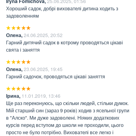
Iryna Fomichova
,
25.06.2025, 01:56
Хороший садок, добрі вихователі дитина ходить з 
задоволенням
Олена
,
24.06.2025, 20:52
Гарний дитячий садок в котрому проводяться цікаві 
свята і заняття
Олена
,
23.06.2025, 19:45
Гарний садочок, проводяться цікаві заняття
Ірина
,
11.01.2019, 13:46
Ще раз переконуюсь, що скільки людей, стільки думок. 
Мій старший син (зараз 9 років) ходив з ясельної групи 
в "Алско". Ми дуже задоволені. Ніяких додаткових 
курсів перед вступом до школи не проходили, цього 
просто не було потрібно. Вихователі все легко і 