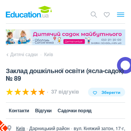
Дитячі садки
Київ
Заклад дошкільної освіти (ясла-садок)
№ 89
37 відгуків
Зберегти
Контакти
Відгуки
Садочки поряд
Київ
Дарницький район
вул. Княжий затон, 17-г,