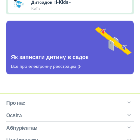
Дитсадок «I-Kids»
Київ
Як записати дитину в садок
Все про електронну
реєстрацію
Про нас
Освіта
Абітурієнтам