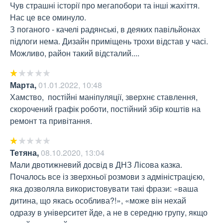
Чув страшні історії про мегапобори та інші жахіття. 
Нас це все оминуло.

З поганого - качелі радянські, в деяких павільйонах 
підлоги нема. Дизайн приміщень трохи відстав у часі. 
Можливо, район такий відсталий....
Марта
,
01.01.2022, 10:48
Хамство,  постійні маніпуляції, зверхнє ставлення, 
скорочений графік роботи, постійний збір коштів на 
ремонт та привітання.
Тетяна
,
08.10.2020, 13:04
Мали двотижневий досвід в ДНЗ Лісова казка. 
Почалось все із зверхньої розмови з адміністрацією, 
яка дозволяла використовувати такі фрази: «ваша 
дитина, що якась особлива?!», «може він нехай 
одразу в університет йде, а не в середню групу, якщо 