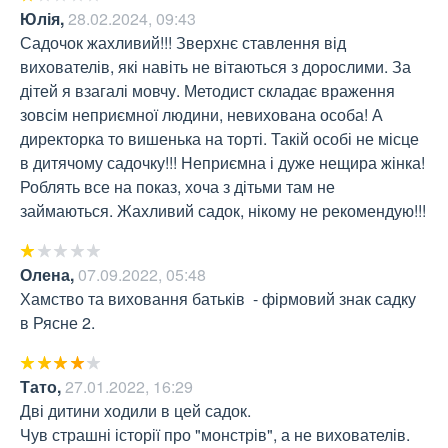
Юлія
,
28.02.2024, 09:43
Садочок жахливий!!! Зверхнє ставлення від 
вихователів, які навіть не вітаються з дорослими. За 
дітей я взагалі мовчу. Методист складає враження 
зовсім неприємної людини, невихована особа! А 
директорка то вишенька на торті. Такій особі не місце 
в дитячому садочку!!! Неприємна і дуже нещира жінка! 
Роблять все на показ, хоча з дітьми там не 
займаються. Жахливий садок, нікому не рекомендую!!!
Олена
,
07.09.2022, 05:48
Хамство та виховання батьків  - фірмовий знак садку 
в Рясне 2.
Тато
,
27.01.2022, 16:29
Дві дитини ходили в цей садок. 

Чув страшні історії про "монстрів", а не вихователів. 