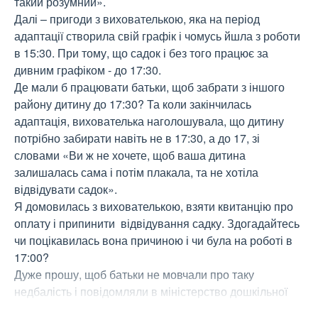
такий розумний». 

Далі – пригоди з вихователькою, яка на період 
адаптації створила свій графік і чомусь йшла з роботи 
в 15:30. При тому, що садок і без того працює за 
дивним графіком - до 17:30.

Де мали б працювати батьки, щоб забрати з іншого 
району дитину до 17:30? Та коли закінчилась 
адаптація, вихователька наголошувала, що дитину 
потрібно забирати навіть не в 17:30, а до 17, зі 
словами «Ви ж не хочете, щоб ваша дитина 
залишалась сама і потім плакала, та не хотіла 
відвідувати садок».

Я домовилась з вихователькою, взяти квитанцію про 
оплату і припинити  відвідування садку. Здогадайтесь 
чи поцікавилась вона причиною і чи була на роботі в 
17:00?

Дуже прошу, щоб батьки не мовчали про таку 
недбалість і повідомляли в міністерство дошкільної 
освіти!