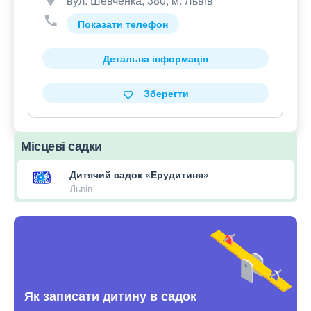
вул. Шевченка, 380, м. Львів
Показати телефон
Детальна інформація
Зберегти
Місцеві садки
Дитячий садок «Ерудитиня»
Львів
Як записати дитину в садок