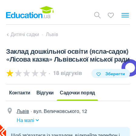
Дитячі садки
Львів
Заклад дошкільної освіти (ясла-садок)
«Лісова казка» Львівської міської ради
18 відгуків
Зберегти
Контакти
Відгуки
Садочки поряд
Львів
вул. Величковського, 12
На мапі
Щоб зв'язатися із закладом, відкрийте телефон і