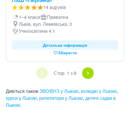
ПХШ «Перлина»
14 відгуків
1–4 класи
Приватна
Львів, вул. Лемківська, 3
Учні/освітяни 4:1
Детальна інформація
Зберегти
Стор. 1 з 9
Дивіться також
ЗВО/ВНЗ у Львові
,
коледжі у Львові
,
курси у Львові
,
репетитори у Львові
,
дитячі садки в
Львові
.