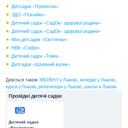
Дитсадок «Провесінь»
ЗДО «Пізнайко»
Дитячий садок «СадОк» здорової родини»
Дитячий садок «СадОк» здорової родини»
Міні дитсадок «Світлячки»
НВК «Софія»
Дитячий садок «Томік»
Дитсадок «Шалений вулик»
Дивіться також
ЗВО/ВНЗ у Львові
,
коледжі у Львові
,
курси у Львові
,
репетитори у Львові
,
школи в Львові
.
Провідні дитячі садки
Дитячий садок
«Ерудитиня»