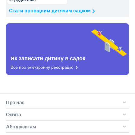
Стати провідним
дитячим садком
Як записати дитину в садок
Все про електронну
реєстрацію
Про нас
Освіта
Абітурієнтам