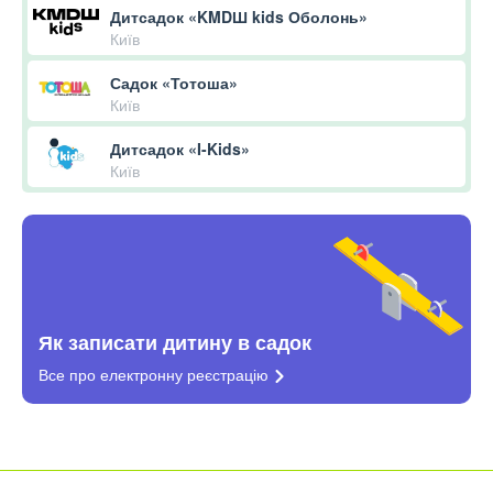
Дитсадок «KMDШ kids Оболонь»
Київ
Садок «Тотоша»
Київ
Дитсадок «I-Kids»
Київ
Як записати дитину в садок
Все про електронну
реєстрацію