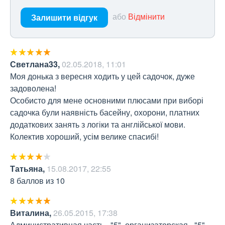
або
Відмінити
Залишити відгук
Светлана33
,
02.05.2018, 11:01
Моя донька з вересня ходить у цей садочок, дуже 
задоволена!

Особисто для мене основними плюсами при виборі 
садочка були наявність басейну, охорони, платних 
додаткових занять з логіки та англійської мови. 
Колектив хороший, усім велике спасибі!
Татьяна
,
15.08.2017, 22:55
8 баллов из 10
Виталина
,
26.05.2015, 17:38
Административная часть - "5", организаторская - "5", 