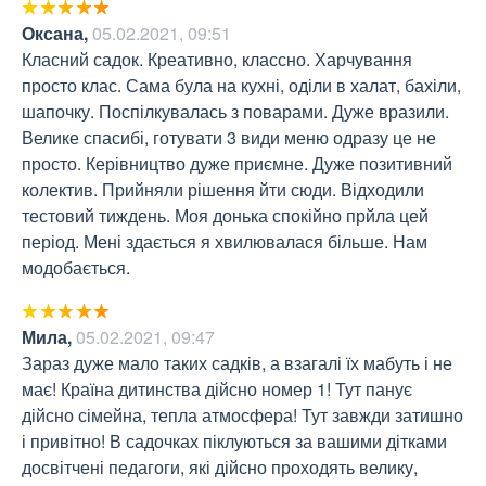
Оксана
,
05.02.2021, 09:51
Класний садок. Креативно, классно. Харчування 
просто клас. Сама була на кухні, оділи в халат, бахіли, 
шапочку. Поспілкувалась з поварами. Дуже вразили. 
Велике спасибі, готувати 3 види меню одразу це не 
просто. Керівництво дуже приємне. Дуже позитивний 
колектив. Прийняли рішення йти сюди. Відходили 
тестовий тиждень. Моя донька спокійно прйла цей 
період. Мені здається я хвилювалася більше. Нам 
модобається.
Мила
,
05.02.2021, 09:47
Зараз дуже мало таких садків, а взагалі їх мабуть і не 
має! Країна дитинства дійсно номер 1! Тут панує 
дійсно сімейна, тепла атмосфера! Тут завжди затишно 
і привітно! В садочках піклуються за вашими дітками 
досвітчені педагоги, які дійсно проходять велику, 