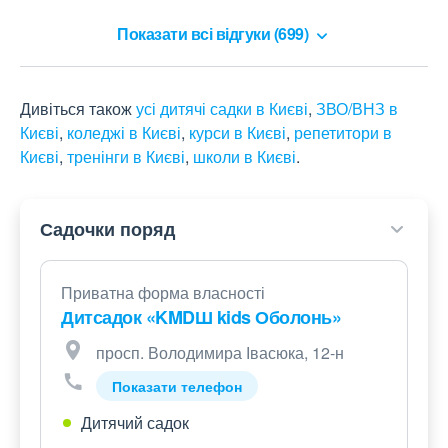
Всем рекомендую!
Показати всі відгуки (699)
Дивіться також
усі дитячі садки в Києві
,
ЗВО/ВНЗ в
Києві
,
коледжі в Києві
,
курси в Києві
,
репетитори в
Києві
,
тренінги в Києві
,
школи в Києві
.
Садочки поряд
Приватна форма власності
Дитсадок «KMDШ kids Оболонь»
просп. Володимира Івасюка, 12-н
Показати телефон
Дитячий садок