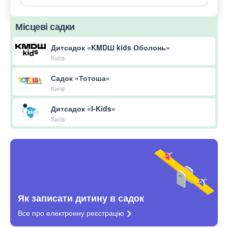
Місцеві садки
Дитсадок «KMDШ kids Оболонь»
Київ
Садок «Тотоша»
Київ
Дитсадок «I-Kids»
Київ
Як записати дитину в садок
Все про електронну
реєстрацію