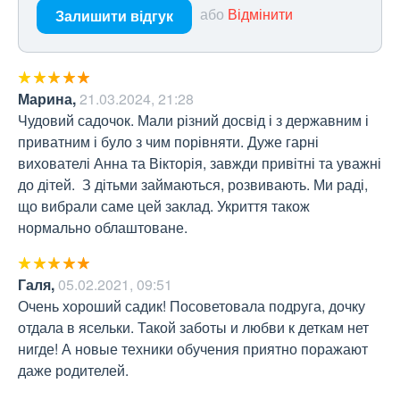
або
Відмінити
Залишити відгук
Марина
,
21.03.2024, 21:28
Чудовий садочок. Мали різний досвід і з державним і 
приватним і було з чим порівняти. Дуже гарні 
вихователі Анна та Вікторія, завжди привітні та уважні 
до дітей.  З дітьми займаються, розвивають. Ми раді, 
що вибрали саме цей заклад. Укриття також 
нормально облаштоване.
Галя
,
05.02.2021, 09:51
Очень хороший садик! Посоветовала подруга, дочку 
отдала в ясельки. Такой заботы и любви к деткам нет 
нигде! А новые техники обучения приятно поражают 
даже родителей.