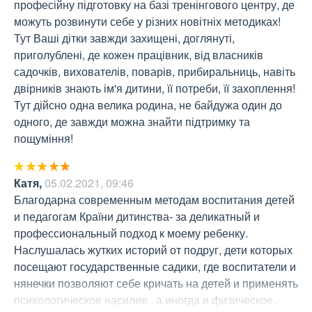
професійну підготовку на базі тренінгового центру, де 
можуть розвинути себе у різних новітніх методиках! 
Тут Ваші дітки завжди захищені, доглянуті, 
приголублені, де кожен працівник, від власників 
садочків, вихователів, поварів, прибиральниць, навіть 
двірників знають ім'я дитини, її потреби, її захоплення! 
Тут дійсно одна велика родина, не байдужа один до 
одного, де завжди можна знайти підтримку та 
пощуміння!
Катя
,
05.02.2021, 09:46
Благодарна современным методам воспитания детей 
и педагогам Країни дитинства- за деликатный и 
профессиональный подход к моему ребенку. 
Наслушалась жутких историй от подруг, дети которых 
посещают государственные садики, где воспитатели и 
нянечки позволяют себе кричать на детей и применять 
психологическое насилие , а иногда и физическое.. 