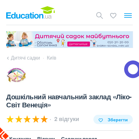
Дитячі садки
Київ
Дошкільний навчальний заклад «Ліко-
Світ Венеція»
2 відгуки
Зберегти
Контакти
Відгуки
Садочки поряд