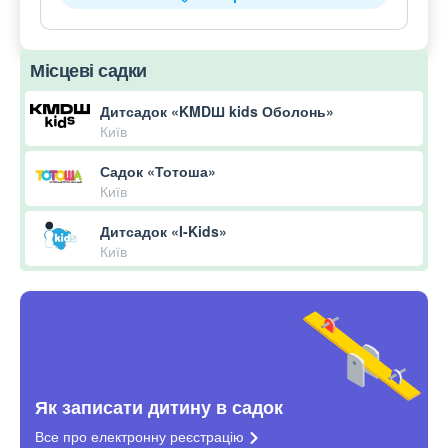
Місцеві садки
Дитсадок «KMDШ kids Оболонь»
Київ
Садок «Тотоша»
Київ
Дитсадок «I-Kids»
Київ
Як записати дитину в садок
Все про електронну
реєстрацію