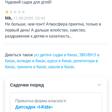
Чудовий садок для дітей!
Nik
,
11.09.2020, 02:43
Не больше, чем понт! Атмосфера приятна, только в 
первый день! А дальше жлобство, хамство, 
раздражение к детям и халатность...
Дивіться також
усі дитячі садки в Києві
,
ЗВО/ВНЗ в
Києві
,
коледжі в Києві
,
курси в Києві
,
репетитори в
Києві
,
тренінги в Києві
,
школи в Києві
.
Садочки поряд
Приватна форма власності
Дитсадок «I-Kids»