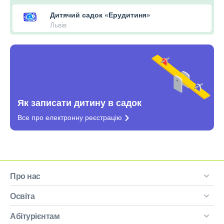
Дитячий садок «Ерудитиня»
Львів
Як записати дитину в садок
Все про електронну
реєстрацію
Про нас
Освіта
Абітурієнтам