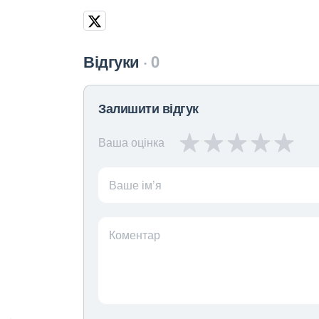
Відгуки
0
Залишити відгук
Ваша оцінка
Ваше ім’я
Коментар