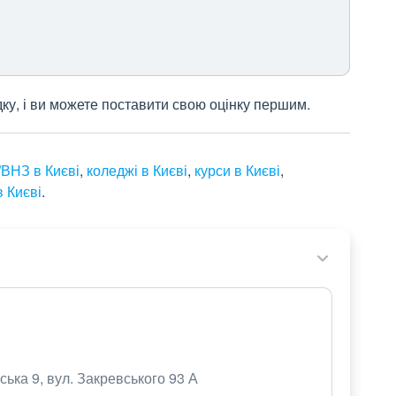
дку, і ви можете поставити свою оцінку першим.
ВНЗ в Києві
,
коледжі в Києві
,
курси в Києві
,
 Києві
.
нська 9, вул. Закревського 93 А