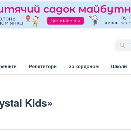
ренінги
Репетитори
За кордоном
Школи
stal Kids»