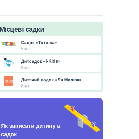
Місцеві садки
Садок «Тотоша»
Київ
Дитсадок «I-Kids»
Київ
Дитячий садок «Ля Малюк»
Київ
Як записати дитину в
садок