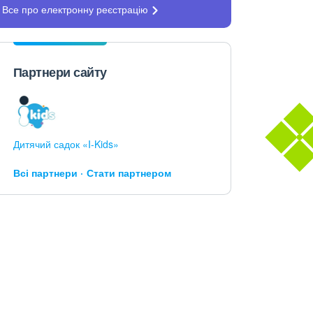
Все про електронну
реєстрацію
Партнери сайту
Дитячий садок «I-Kids»
Всі партнери
Стати партнером