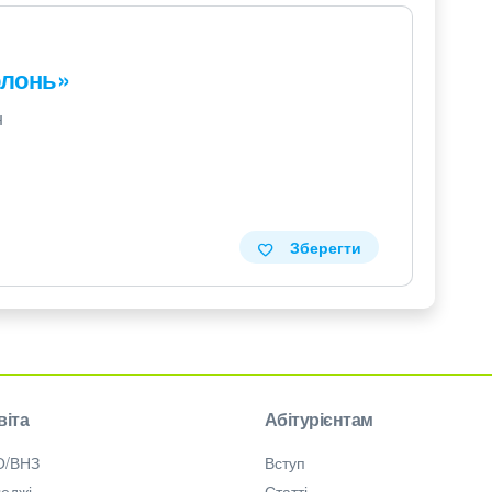
олонь»
н
Зберегти
віта
Абітурієнтам
О/ВНЗ
Вступ
еджі
Статті