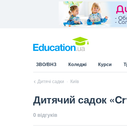
ЗВО/ВНЗ
Коледжі
Курси
Т
Дитячі садки
Київ
Дитячий садок «Cry
0 відгуків