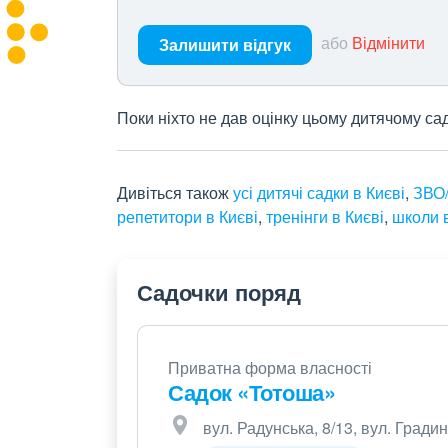
або
Відмінити
Залишити відгук
Поки ніхто не дав оцінку цьому дитячому са
Дивіться також
усі дитячі садки в Києві
,
ЗВО/
репетитори в Києві
,
тренінги в Києві
,
школи в
Садочки поряд
Приватна форма власності
Садок «Тотоша»
вул. Радунська, 8/13, вул. Гради