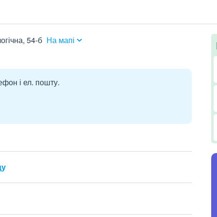
огічна, 54-б
На мапі
ефон і ел. пошту.
ду