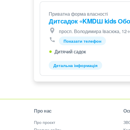
Приватна форма власності
Дитсадок «KMDШ kids Об
просп. Володимира Івасюка, 12-
Показати телефон
Дитячий садок
Детальна інформація
Про нас
Ос
Про проєкт
ЗВ
Послуги сайту
Кол