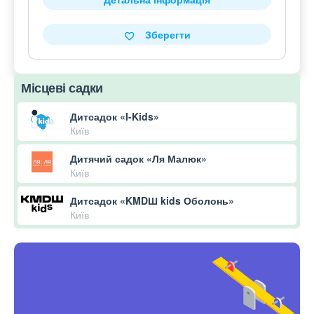
Зберегти
Місцеві садки
Дитсадок «I-Kids»
Київ
Дитячий садок «Ля Малюк»
Київ
Дитсадок «KMDШ kids Оболонь»
Київ