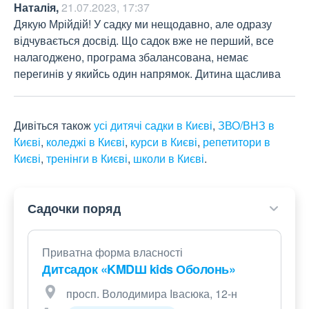
Наталія
,
21.07.2023, 17:37
Дякую Мрійдій! У садку ми нещодавно, але одразу 
відчувається досвід. Що садок вже не перший, все 
налагоджено, програма збалансована, немає 
перегинів у якийсь один напрямок. Дитина щаслива
Дивіться також
усі дитячі садки в Києві
,
ЗВО/ВНЗ в
Києві
,
коледжі в Києві
,
курси в Києві
,
репетитори в
Києві
,
тренінги в Києві
,
школи в Києві
.
Садочки поряд
Приватна форма власності
Дитсадок «KMDШ kids Оболонь»
просп. Володимира Івасюка, 12-н